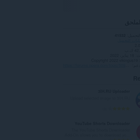
لملحق
لتحميل
41532
يات التحميل
2.
4 ك.ب
ث
18 يناير، 2022
Copyright 2022 vikingus19
دعم
https://forums.opera.com/topic/50973/tiktok-download-video-audio-and-cover-art
Re
3IH.RU Uploader
Upload selected image to 3IH.RU
ا
9
ل
ع
YouTube Shorts Downloader
د
The YouTube Shorts Downloader
د
Add-On allows you to download yo...
ا