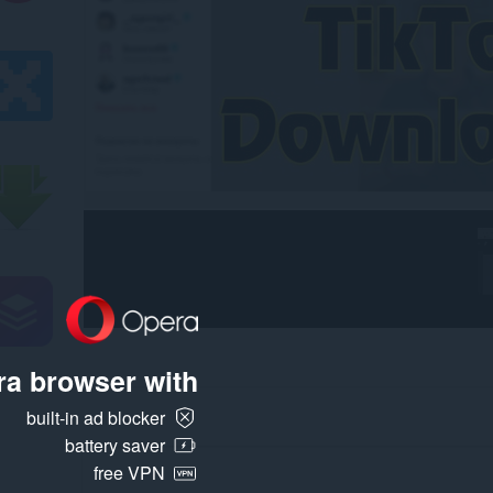
a browser with:
built-in ad blocker
battery saver
free VPN