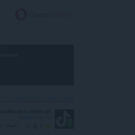
خطٍّ
لى
لمحتوى
لرئيسي
browser
الرئيسية
ملحقات
عمليات التحميل
 art‎
 audio and cover art
بواسطة
vikingus19
4.1
تقييمك
/ 5
العدد الإجمالي للتقييمات:
127