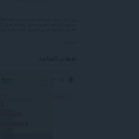
سيقوم البرنامج النصي بتحليل إمكانية تنزيل 
الفيديو بتنسيق إم بي 4 بدون علامة مائية ، ويتم حفظ الصوت في إم بي 3 ، ويكون غلاف الفيديو بملحق جبغ
أذونات
يستطيع
لقطات الشاشة
هذا
الملحق
الوصول
إلى
بياناتك
على
بعض
مواقع
الويب.