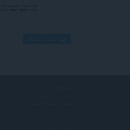
 не подразумевается.
dows типа "диктофон"
إظهار المزيد من التعليقات
تنزيل OPERA
خدم
متصفحات الكمبيوتر
الإ
تطبيقات الهاتف المحمول
حساب
Dev.Opera
الإصدار التجريبي