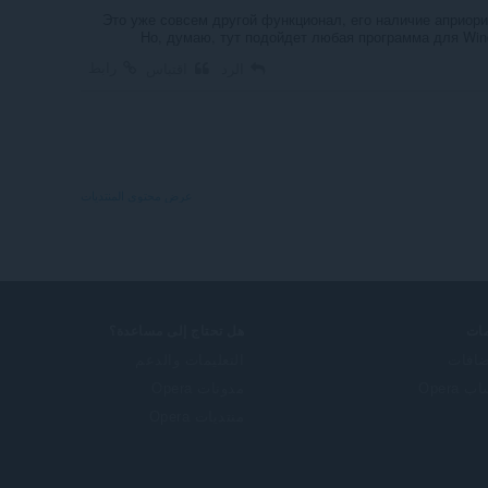
Это уже совсем другой функционал, его наличие априори
Но, думаю, тут подойдет любая программа для Win
رابط
الرد
اقتباس
عرض محتوى المنتديات
ات
هل تحتاج إلى مساعدة؟
ضافات
التعليمات والدعم
 Opera
مدونات Opera
منتديات Opera