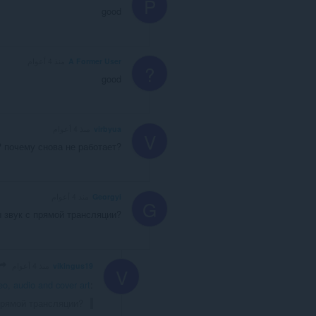
P
good
A Former User
منذ 4 أعوام
?
good
virbyua
منذ 4 أعوام
V
? почему снова не работает?
Georgyi
منذ 4 أعوام
G
 звук с прямой трансляции?
vikingus19
منذ 4 أعوام
V
o, audio and cover art
:
прямой трансляции?