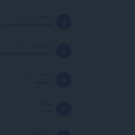
AlenaSmitt
منذ عامين
A
ься , спасибо разработчикам
kirieshkakira
منذ عامين
K
добное расширение, спасибо
ash2468
منذ عامين
A
awesome
Fidallgo
منذ عامين
F
works
popovdenys
منذ 3 أعوام