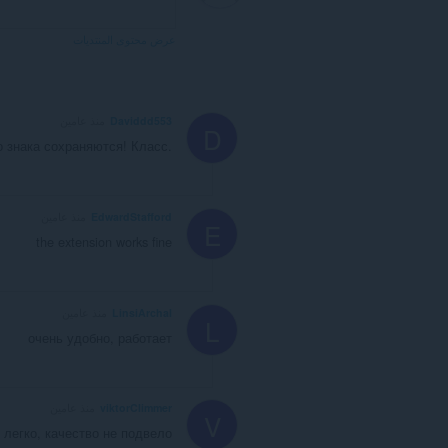
عرض محتوى المنتديات
Daviddd553
منذ عامين
D
о знака сохраняются! Класс.
EdwardStafford
منذ عامين
E
the extension works fine
LinsiArchal
منذ عامين
L
очень удобно, работает
viktorClimmer
منذ عامين
V
 легко, качество не подвело