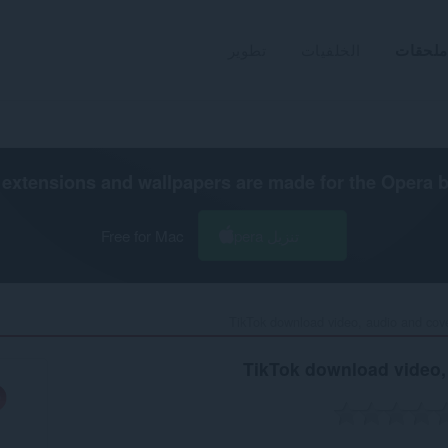
ملحقات
الخلفيات
تطوير
extensions and wallpapers are made for the
Opera 
تنزيل Opera
Free for Mac
TikTok download video, audio and cover
TikTok download video,