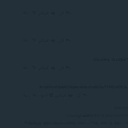
رابط
الرد
اقتباس
رابط
الرد
اقتباس
что опять за нафиг
رابط
الرد
اقتباس
А прямую трансляцию можно писать? Или хотя бы
الرد
اقتباس
إخفاء
رابط
Georgyi
@georgyi
said in
TikTok download vide
А прямую трансляцию можно писать? Или хотя бы звук с 