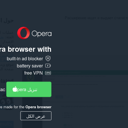
Расширение ищет и выдает статисти
حول ا
عمليات ا
الفئة
بح
الإصدار
3
الحجم
1,6
a browser with:
آخر تحدي
الترخيص
built-in ad blocker
سياسة ا
موقع ويب
battery saver
صفحة ال
free VPN
lated
تنزيل Opera
Mac
re made for the
Opera browser
عرض الكل