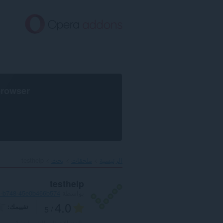
خطٍّ
لى
لمحتوى
لرئيسي
browser
الرئيسية
ملحقات
بحث
testhelp‎
testhelp
بواسطة
1-b748-45e0b466b574
4.0
تقييمك
/ 5
العدد الإجمالي للتقييمات:
1