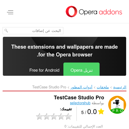
خطٍّ
لى
لمحتوى
لرئيسي
These extensions and wallpapers are made
.
for the
Opera browser
تنزيل Opera
Free for Android
الرئيسية
ملحقات
أدوات المطور
TestCase Studio Pro‎
TestCase Studio Pro
بواسطة
selectorshub
0.0
تقييمك
/ 5
العدد الإجمالي للتقييمات:
0