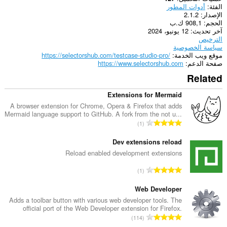
الفئة
أدوات المطور
الإصدار
2.1.2
الحجم
908,1 ك.ب
آخر تحديث
12 يونيو، 2024
الترخيص
سياسة الخصوصية
موقع ويب الخدمة
https://selectorshub.com/testcase-studio-pro/
صفحة الدعم
https://www.selectorshub.com
Related
Extensions for Mermaid
A browser extension for Chrome, Opera & Firefox that adds
Mermaid language support to GitHub. A fork from the not u...
ا
1
ل
ع
Dev extensions reload
د
Reload enabled development extensions
د
ا
1
ا
ل
ل
ع
Web Developer
إ
د
Adds a toolbar button with various web developer tools. The
ج
official port of the Web Developer extension for Firefox.
د
م
ا
114
ا
ا
ل