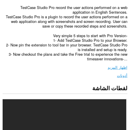
TestCase Studio Pro record the user actions performed on a web
application in English Sentences.
TestCase Studio Pro is a plugin to record the user actions performed on a
web application along with screenshots and screen recording. User can
save or copy these recorded steps and screenshots.
Very simple 5 steps to start with Pro Version-
1- Add TestCase Studio Pro to your Browser.
2- Now pin the extension to tool bar in your browser. TestCase Studio Pro
is installed and setup is ready.
3- Now checkout the plans and take the Free trial to experience the new
timesaver innovations-...
إظهار المزيد
أذونات
لقطات الشاشة
يستطيع
هذا
الملحق
الوصول
إلى
بياناتك
على
كل
مواقع
الويب.