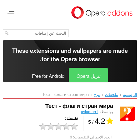
خطٍّ
لى
لمحتوى
لرئيسي
These extensions and wallpapers are made
.
for the
Opera browser
تنزيل Opera
Free for Android
الرئيسية
ملحقات
مرح
Тест - флаги стран мира‎
Тест - флаги стран мира
بواسطة
aviaman1
4.2
تقييمك
/ 5
العدد الإجمالي للتقييمات:
3