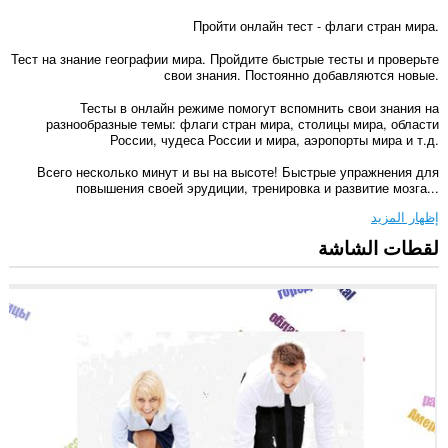
Пройти онлайн тест - флаги стран мира.
Тест на знание географии мира. Пройдите быстрые тесты и проверьте
свои знания. Постоянно добавляются новые.
Тесты в онлайн режиме помогут вспомнить свои знания на
разнообразные темы: флаги стран мира, столицы мира, области
России, чудеса России и мира, аэропорты мира и т.д.
Всего несколько минут и вы на высоте! Быстрые упражнения для
повышения своей эрудиции, тренировка и развитие мозга...
إظهار المزيد
لقطات الشاشة