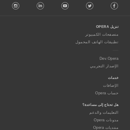
:
stagram
LinkedIn
Youtube
Twitter
Facebook
o
l
l
o
تنزيل OPERA
w
O
متصفحات الكمبيوتر
p
تطبيقات الهاتف المحمول
e
r
a
Dev.Opera
الإصدار التجريبي
خدمات
الإضافات
حساب Opera
هل تحتاج إلى مساعدة؟
التعليمات والدعم
مدونات Opera
منتديات Opera