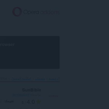
خطٍّ
لى
لمحتوى
لرئيسي
browser
الرئيسية
ملحقات
إمكانية الوصول
Bible‎
SunBible
بواسطة
nonresistant
4.0
تقييمك
/ 5
العدد الإجمالي للتقييمات:
8