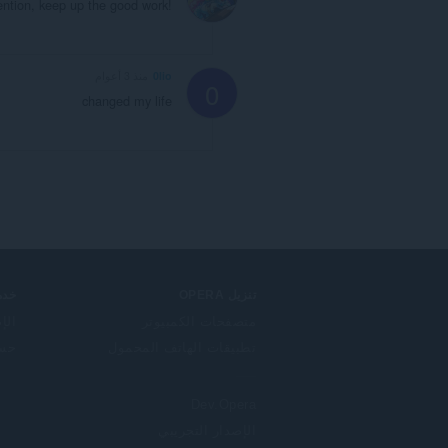
ention, keep up the good work!
0lio
منذ 3 أعوام
0
changed my life
تنزيل OPERA
خدم
متصفحات الكمبيوتر
الإ
تطبيقات الهاتف المحمول
حساب
Dev.Opera
الإصدار التجريبي