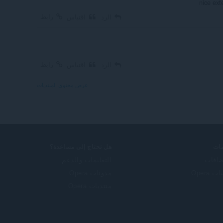
nice ext
رابط
الرد
اقتباس
رابط
الرد
اقتباس
عرض محتوى المنتديات
ات
هل تحتاج إلى مساعدة؟
ضافات
التعليمات والدعم
 Opera
مدونات Opera
منتديات Opera