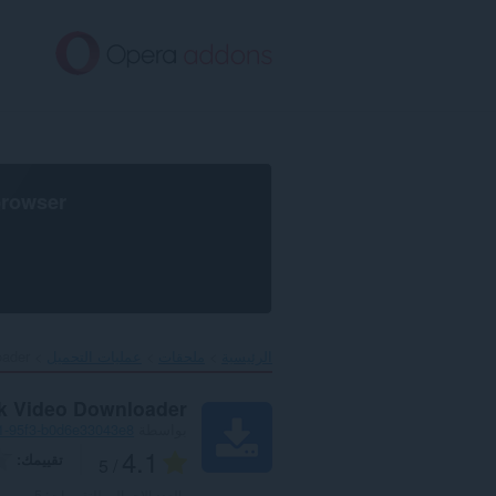
خطٍّ
لى
لمحتوى
لرئيسي
browser
الرئيسية
ملحقات
عمليات التحميل
ader‎
ok Video Downloader
بواسطة
1-95f3-b0d6e33043e8
4.1
تقييمك
/ 5
العدد الإجمالي للتقييمات:
5