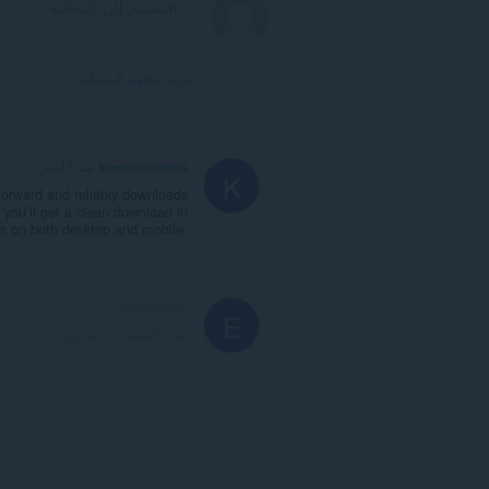
عرض محتوى المنتديات
keenconverters
منذ 5 أشهر
K
htforward and reliably downloads
you’ll get a clean download in
s on both desktop and mobile.
evelyngrace
منذ 6 أشهر
E
هذه المشاركة محذوفة!