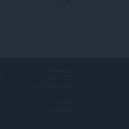
تنزيل OPERA
خدم
متصفحات الكمبيوتر
الإ
تطبيقات الهاتف المحمول
حساب
Dev.Opera
الإصدار التجريبي
F