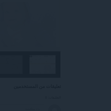
بياناتك
على
بعض
مواقع
الويب.
يستطيع
هذا
الملحق
الوصول
إلى
علامات
تبويبك
ونشاط
تصفحك.
تعليقات من المستخدمين
التعليقات: 0