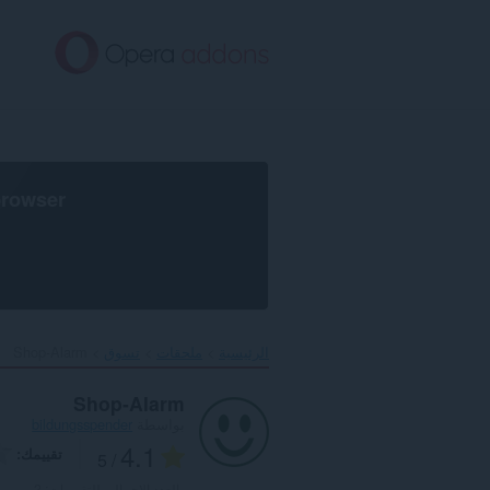
خطٍّ
لى
لمحتوى
لرئيسي
browser
الرئيسية
ملحقات
تسوق
Shop-Alarm‎
Shop-Alarm
بواسطة
bildungsspender
4.1
تقييمك
/ 5
العدد الإجمالي للتقييمات:
2