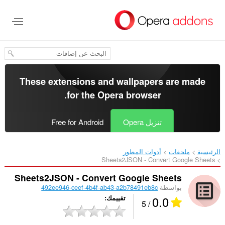
خطٍّ
لى
لمحتوى
لرئيسي
These extensions and wallpapers are made
.
for the
Opera browser
تنزيل Opera
Free for Android
الرئيسية
ملحقات
أدوات المطور
Sheets2JSON - Convert Google Sheets‎
Sheets2JSON - Convert Google Sheets
بواسطة
492ee946-ceef-4b4f-ab43-a2b78491eb8c
0.0
تقييمك
/ 5