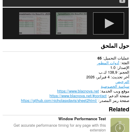
حول الملحق
عمليات التحميل
65
الفئة
أدوات المطور
الإصدار
1.0
الحجم
138,9 ك.ب
آخر تحديث
4 فبراير، 2026
الترخيص
سياسة الخصوصية
موقع ويب الخدمة
https://www.blacnova.net
صفحة الدعم
https://www.blacnova.net/#contact
صفحة رمز المصدر
https://github.com/nicholasxdavis/sheet2html/
Related
Window Performance Test
Get accurate performance timing for any page with this
extension