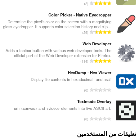
ا
2
ل
ع
Color Picker - Native Eyedropper
د
Determine the pixel's color on the screen with a magnifying
glass eyedropper. It supports color selection history and clip...
د
ا
29
ا
ل
ل
ع
Web Developer
إ
د
Adds a toolbar button with various web developer tools. The
ج
official port of the Web Developer extension for Firefox.
د
م
ا
114
ا
ا
ل
ل
ل
ع
HexDump - Hex Viewer
إ
ي
د
Display file contents in hexadecimal, and ascii
ج
ل
د
م
ا
ل
0
ا
ا
ل
ت
ل
ل
ع
Textmode Overlay
ق
إ
ي
د
ي
Turn <canvas> and <video> elements into live ASCII art.
ج
ل
د
ي
م
ا
ل
0
ا
م
ا
ل
ت
ل
ا
ل
ع
ق
تعليقات من المستخدمين
إ
ت
ي
د
ي