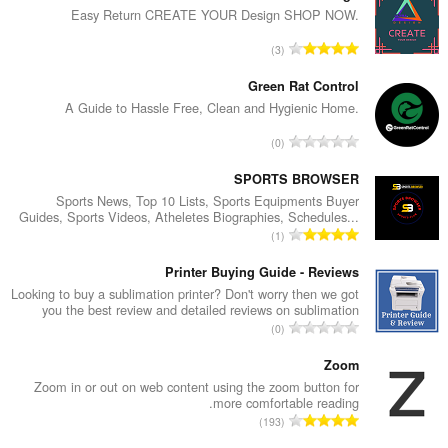
Easy Return CREATE YOUR Design SHOP NOW.
ا
3
ل
ع
Green Rat Control
د
A Guide to Hassle Free, Clean and Hygienic Home.
د
ا
0
ا
ل
ل
ع
SPORTS BROWSER
إ
د
Sports News, Top 10 Lists, Sports Equipments Buyer
ج
Guides, Sports Videos, Atheletes Biographies, Schedules...
د
م
ا
1
ا
ا
ل
ل
ل
ع
Printer Buying Guide - Reviews
إ
ي
د
Looking to buy a sublimation printer? Don't worry then we got
ج
ل
you the best review and detailed reviews on sublimation
د
م
ا
ل
0
ا
ا
ل
ت
ل
ل
ع
Zoom
ق
إ
ي
د
ي
Zoom in or out on web content using the zoom button for
ج
ل
more comfortable reading.
د
ي
م
ا
ل
193
ا
م
ا
ل
ت
ل
ا