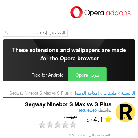
خطٍّ
لى
لمحتوى
لرئيسي
These extensions and wallpapers are made
.
for the
Opera browser
تنزيل Opera
Free for Android
الرئيسية
ملحقات
إمكانية الوصول
Segway Ninebot S Max vs S Plus‎
Segway Ninebot S Max vs S Plus
بواسطة
secureweb
4.1
تقييمك
/ 5
العدد الإجمالي للتقييمات:
2