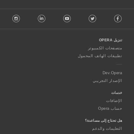
ا
ت
F
:
stagram
LinkedIn
Youtube
Twitter
Facebook
o
l
l
o
تنزيل OPERA
w
O
متصفحات الكمبيوتر
p
تطبيقات الهاتف المحمول
e
r
a
Dev.Opera
الإصدار التجريبي
خدمات
الإضافات
حساب Opera
هل تحتاج إلى مساعدة؟
التعليمات والدعم