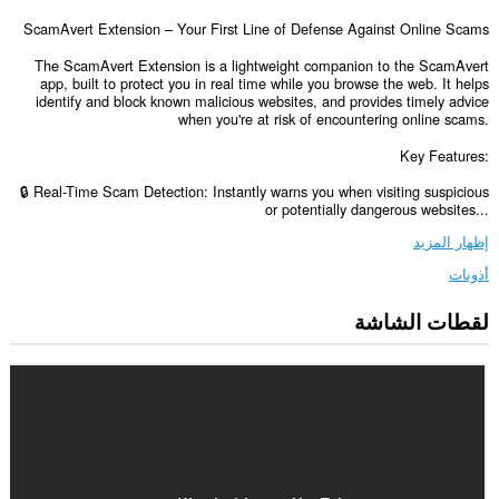
ScamAvert Extension – Your First Line of Defense Against Online Scams
The ScamAvert Extension is a lightweight companion to the ScamAvert
app, built to protect you in real time while you browse the web. It helps
identify and block known malicious websites, and provides timely advice
when you're at risk of encountering online scams.
Key Features:
🔒 Real-Time Scam Detection: Instantly warns you when visiting suspicious
or potentially dangerous websites...
إظهار المزيد
أذونات
لقطات الشاشة
يستطيع
هذا
الملحق
الوصول
إلى
بياناتك
على
كل
مواقع
الويب.