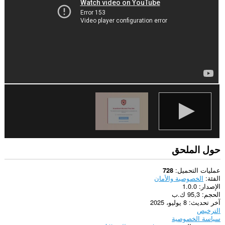
يستطيع
هذا
الملحق
الوصول
إلى
بياناتك
على
بعض
مواقع
الويب.
حول الملحق
عمليات التحميل
728
الفئة
الخصوصية والأمان
الإصدار
1.0.0
الحجم
95,3 ك.ب
آخر تحديث
8 يوليو، 2025
الترخيص
سياسة الخصوصية