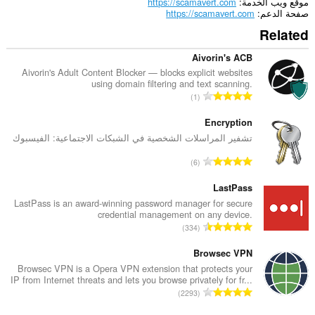
موقع ويب الخدمة
https://scamavert.com
صفحة الدعم
https://scamavert.com
Related
Aivorin's ACB
Aivorin's Adult Content Blocker — blocks explicit websites
using domain filtering and text scanning.
ا
1
ل
ع
Encryption
د
تشفير المراسلات الشخصية في الشبكات الاجتماعية: الفيسبوك
د
ا
6
ا
ل
ل
ع
LastPass
إ
د
LastPass is an award-winning password manager for secure
ج
credential management on any device.
د
م
ا
334
ا
ا
ل
ل
ل
ع
Browsec VPN
إ
ي
د
Browsec VPN is a Opera VPN extension that protects your
ج
ل
IP from Internet threats and lets you browse privately for fr...
د
م
ا
ل
2293
ا
ا
ل
ت
ل