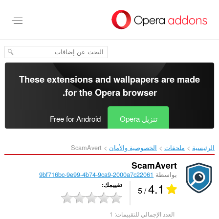
خطٍّ
لى
لمحتوى
لرئيسي
These extensions and wallpapers are made
.
for the
Opera browser
تنزيل Opera
Free for Android
الرئيسية
ملحقات
الخصوصية والأمان
ScamAvert‎
ScamAvert
بواسطة
9bf716bc-9e99-4b74-9ca9-2000a7c22061
4.1
تقييمك
/ 5
العدد الإجمالي للتقييمات:
1