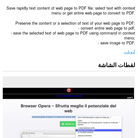
Save rapidly text content of web page to PDF file: select text with context
menu or get entire web page to convert to PDF.
Preserve the content or a selection of text of your web page to PDF:
- convert entire web page to pdf;
- save the selected text of web page to PDF using command in context
menu;
- save image to PDF.
أذونات
لقطات الشاشة
يستطيع
هذا
الملحق
الوصول
إلى
بياناتك
على
كل
مواقع
الويب.