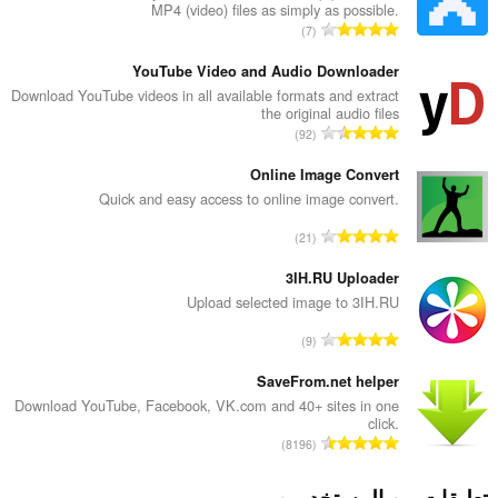
MP4 (video) files as simply as possible.
ا
7
ل
ع
YouTube Video and Audio Downloader
د
Download YouTube videos in all available formats and extract
the original audio files
د
ا
92
ا
ل
ل
ع
Online Image Convert
إ
د
Quick and easy access to online image convert.
ج
د
م
ا
21
ا
ا
ل
ل
ل
ع
3IH.RU Uploader
إ
ي
د
Upload selected image to 3IH.RU
ج
ل
د
م
ا
ل
9
ا
ا
ل
ت
ل
ل
ع
SaveFrom.net helper
ق
إ
ي
د
ي
Download YouTube, Facebook, VK.com and 40+ sites in one
ج
ل
click.
د
ي
م
ا
ل
8196
ا
م
ا
ل
ت
ل
ا
ل
ع
ق
تعليقات من المستخدمين
إ
ت