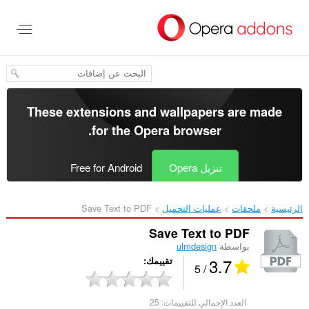
خطٍّ
لى
لمحتوى
لرئيسي
These extensions and wallpapers are made
.
for the
Opera browser
تنزيل Opera
Free for Android
الرئيسية
ملحقات
عمليات التحميل
Save Text to PDF‎
Save Text to PDF
بواسطة
ulmdesign
3.7
تقييمك
/ 5
العدد الإجمالي للتقييمات:
25