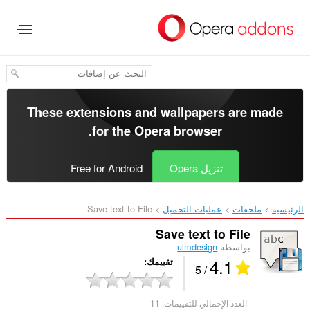
خطٍّ
لى
لمحتوى
لرئيسي
These extensions and wallpapers are made
.
for the
Opera browser
تنزيل Opera
Free for Android
الرئيسية
ملحقات
عمليات التحميل
Save text to File‎
Save text to File
بواسطة
ulmdesign
4.1
تقييمك
/ 5
العدد الإجمالي للتقييمات:
11