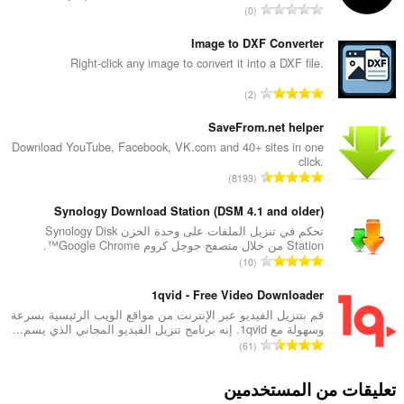
ا
0
ل
ع
Image to DXF Converter
د
Right-click any image to convert it into a DXF file.
د
ا
2
ا
ل
ل
ع
SaveFrom.net helper
إ
د
Download YouTube, Facebook, VK.com and 40+ sites in one
ج
click.
د
م
ا
8193
ا
ا
ل
ل
ل
ع
Synology Download Station (DSM 4.1 and older)
إ
ي
د
تحكم في تنزيل الملفات على وحدة الخزن Synology Disk
ج
ل
Station من خلال متصفح جوجل كروم Google Chrome™.
د
م
ا
ل
10
ا
ا
ل
ت
ل
ل
ع
1qvid - Free Video Downloader
ق
إ
ي
د
ي
قم بتنزيل الفيديو عبر الإنترنت من مواقع الويب الرئيسية بسرعة
ج
ل
وسهولة مع 1qvid. إنه برنامج تنزيل الفيديو المجاني الذي يسم...
د
ي
م
ا
ل
61
ا
م
ا
ل
ت
ل
ا
ل
ع
ق
تعليقات من المستخدمين
إ
ت
ي
د
ي