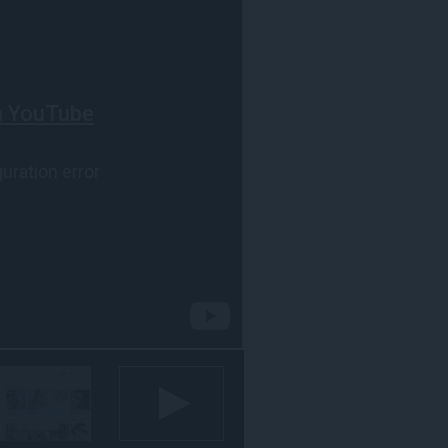
مواقع
الويب.
يستطيع
هذا
الملحق
الوصول
إلى
علامات
تبويبك
ونشاط
تصفحك.