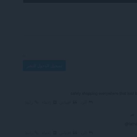
تسجيل الدخول للنشر
safely shopping everywhere that tool 
الرد
اقتباس
إخفاء
رابط
@fath8
الرد
اقتباس
إخفاء
رابط