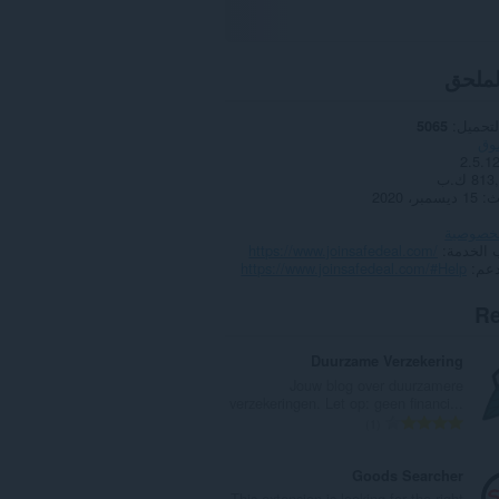
لملحق
لتحميل
5065
وق
2.5.1
81 ك.ب
ث
15 ديسمبر، 2020
لخصوصية
 الخدمة
https://www.joinsafedeal.com/
دعم
https://www.joinsafedeal.com/#Help
Re
Duurzame Verzekering
Jouw blog over duurzamere
verzekeringen. Let op: geen financi...
ا
1
ل
ع
Goods Searcher
د
This extension is looking for the right