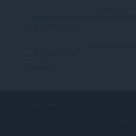
kabo0m
وام
@kabo0m
sometimes translator i using doesnt. phrases & 
رابط
الرد
اقتباس
Удобная прога для быстр
رابط
الرد
اقتباس
عرض محتوى المنتديات
ات
هل تحتاج إلى مساعدة؟
ضافات
التعليمات والدعم
 Opera
مدونات Opera
منتديات Opera