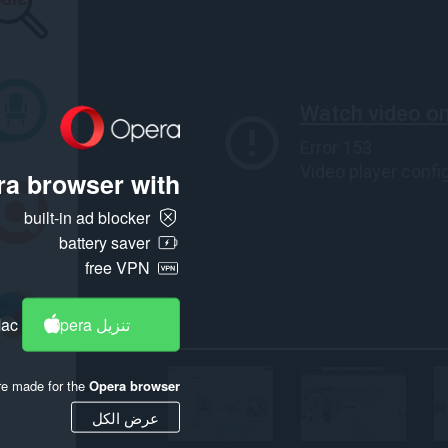
a browser with:
built-in ad blocker
battery saver
free VPN
تنزيل Opera
Mac
re made for the
Opera browser
عرض الكل