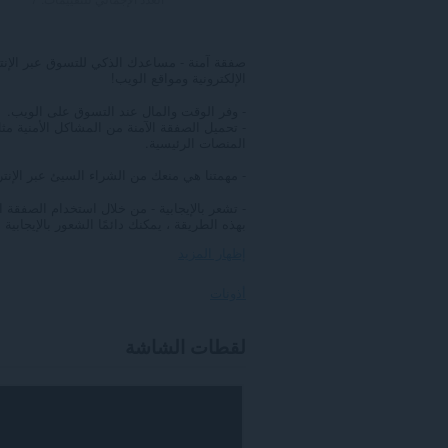
صفقة آمنة - مساعدك الذكي للتسوق عبر الإنت
الإلكترونية ومواقع الويب!
- وفر الوقت والمال عند التسوق على الويب.
- تحميل الصفقة الآمنة من المشاكل الأمنية مثل
المنصات الرئيسية.
- مهمتنا هي منعك من الشراء السيئ عبر الإنتر
- تشعر بالإيجابية - من خلال استخدام الصفقة 
بهذه الطريقة ، يمكنك دائمًا الشعور بالإيجابي
إظهار المزيد
أذونات
يستطيع
لقطات الشاشة
هذا
الملحق
الوصول
إلى
بياناتك
على
بعض