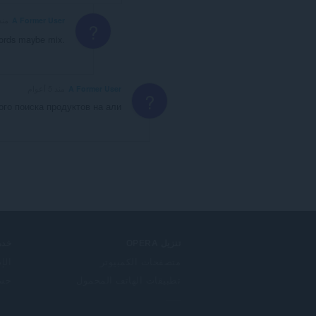
A Former User
منذ 3 أع
?
words maybe mix.
A Former User
منذ 5 أعوام
?
ого поиска продуктов на али
تنزيل OPERA
خدم
متصفحات الكمبيوتر
الإ
تطبيقات الهاتف المحمول
حساب