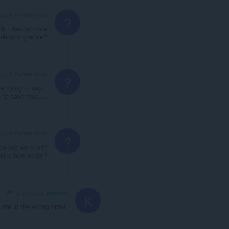
A Former User
منذ 5 أع
?
ch rules on more
 shopping while?
A Former User
منذ 5 أع
?
 trying to say...
 to save time....
A Former User
منذ 5 أع
?
looking we shall?
 store how make?
kabo0m
منذ 3 أعوام
K
 are in the wrong order.