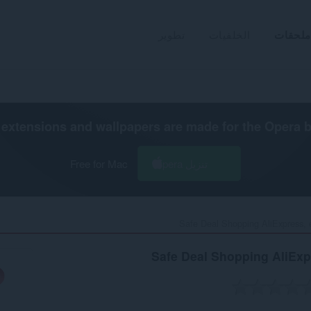
ملحقات
الخلفيات
تطوير
extensions and wallpapers are made for the
Opera 
تنزيل Opera
Free for Mac
Safe Deal Shopping AliExpress,
Safe Deal Shopping AliEx