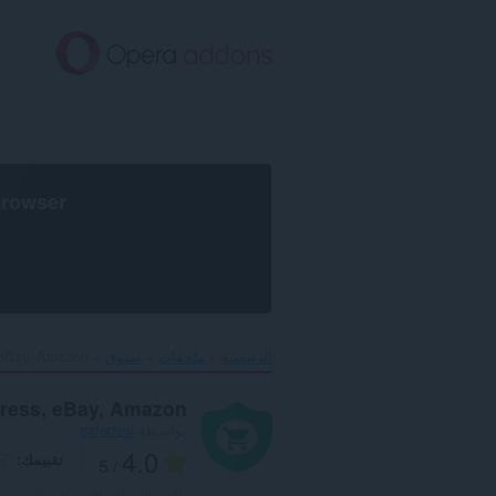
خطٍّ
لى
لمحتوى
لرئيسي
browser
الرئيسية
ملحقات
تسوق
 eBay, Amazon‎
press, eBay, Amazon
بواسطة
safedeal
4.0
تقييمك
/ 5
العدد الإجمالي للتقييمات:
7