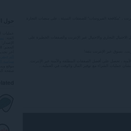
رنت ، "مكافحة الفيروسات" للصفقات السيئة ، على منصات التجارة
حول ا
عمليات ا
 الاحتيال التجاري والاحتيال عبر الإنترنت والصفقات الخطيرة على
الفئة
تس
الإصدار
2
الحجم
3,8
نت. تسوق عبر الإنترنت بثقة!
آخر تحدي
الترخيص
الآمنة ، تحصل على أفضل الصفقات المطلقة والآمنة عبر الإنترنت.
سياسة ا
ة بشأن عمليات الشراء مع توفير المال والوقت في العملية...
موقع ويب
صفحة ال
lated