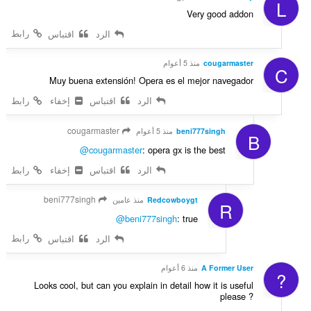
L
ا
Very good addon
ت
رابط
الرد
اقتباس
:
cougarmaster
منذ 5 أعوام
C
Muy buena extensión! Opera es el mejor navegador
الرد
اقتباس
إخفاء
رابط
cougarmaster
beni777singh
منذ 5 أعوام
B
@cougarmaster
: opera gx is the best
الرد
اقتباس
إخفاء
رابط
beni777singh
Redcowboygt
منذ عامين
R
@beni777singh
: true
رابط
الرد
اقتباس
A Former User
منذ 6 أعوام
?
Looks cool, but can you explain in detail how it is useful
please ?