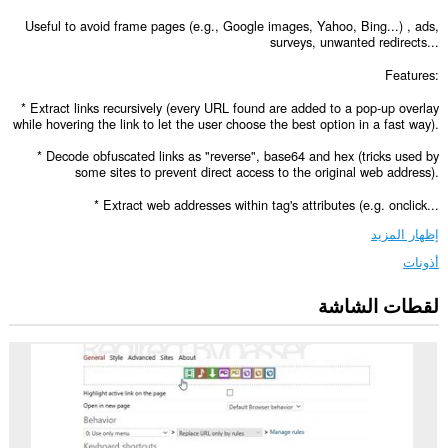
Useful to avoid frame pages (e.g., Google images, Yahoo, Bing...) , ads,
surveys, unwanted redirects...
Features:
* Extract links recursively (every URL found are added to a pop-up overlay
while hovering the link to let the user choose the best option in a fast way).
* Decode obfuscated links as "reverse", base64 and hex (tricks used by
some sites to prevent direct access to the original web address).
* Extract web addresses within tag's attributes (e.g. onclick...
إظهار المزيد
أذونات
لقطات الشاشة
يستطيع
هذا
الملحق
الوصول
إلى
بياناتك
على
كل
مواقع