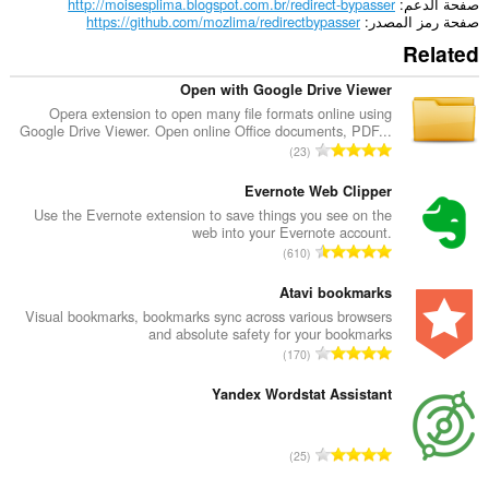
صفحة الدعم
http://moisesplima.blogspot.com.br/redirect-bypasser
يستطيع
صفحة رمز المصدر
https://github.com/mozlima/redirectbypasser
هذا
Related
الملحق
الوصول
إلى
Open with Google Drive Viewer
علامات
Opera extension to open many file formats online using
تبويبك
Google Drive Viewer. Open online Office documents, PDF...
ونشاط
ا
23
تصفحك.
ل
ع
Evernote Web Clipper
د
Use the Evernote extension to save things you see on the
web into your Evernote account.
د
ا
610
ا
ل
ل
ع
Atavi bookmarks
إ
د
Visual bookmarks, bookmarks sync across various browsers
ج
and absolute safety for your bookmarks
د
م
ا
170
ا
ا
ل
ل
ل
ع
Yandex Wordstat Assistant
إ
ي
د
ج
ل
د
م
ا
ل
25
ا
ا
ل
ت
ل