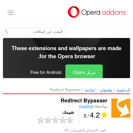
خطٍّ
لى
لمحتوى
لرئيسي
These extensions and wallpapers are made
.
for the
Opera browser
تنزيل Opera
Free for Android
الرئيسية
ملحقات
إنتاجية
Redirect Bypasser‎
Redirect Bypasser
بواسطة
mozlima
4.2
تقييمك
/ 5
العدد الإجمالي للتقييمات:
59