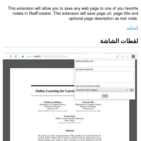
This extension will allow you to save any web page to one of you favorite
nodes in RedForester. This extension will save page url, page title and
optional page description as text node.
أذونات
لقطات الشاشة
يستطيع
هذا
الملحق
الوصول
إلى
بياناتك
على
بعض
مواقع
الويب.
This
extension
can
create
rich
notifications
and
display
them