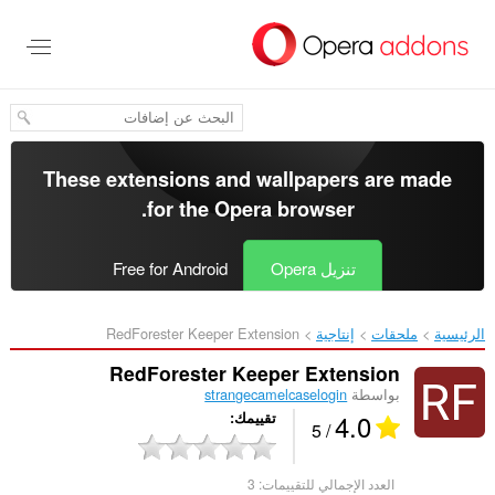
خطٍّ
لى
لمحتوى
لرئيسي
These extensions and wallpapers are made
.
for the
Opera browser
تنزيل Opera
Free for Android
الرئيسية
ملحقات
إنتاجية
RedForester Keeper Extension‎
RedForester Keeper Extension
بواسطة
strangecamelcaselogin
4.0
تقييمك
/ 5
العدد الإجمالي للتقييمات:
3