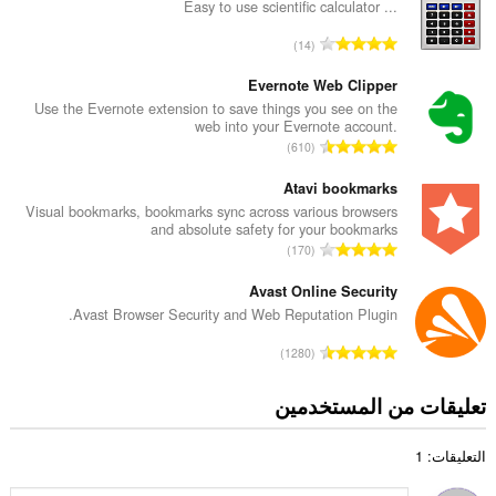
د
Easy to use scientific calculator ...
د
ا
14
ا
ل
ل
ع
Evernote Web Clipper
إ
د
Use the Evernote extension to save things you see on the
ج
web into your Evernote account.
د
م
ا
610
ا
ا
ل
ل
ل
ع
Atavi bookmarks
إ
ي
د
Visual bookmarks, bookmarks sync across various browsers
ج
ل
and absolute safety for your bookmarks
د
م
ا
ل
170
ا
ا
ل
ت
ل
ل
ع
Avast Online Security
ق
إ
ي
د
ي
Avast Browser Security and Web Reputation Plugin.
ج
ل
د
ي
م
ا
ل
1280
ا
م
ا
ل
ت
ل
ا
ل
ع
ق
تعليقات من المستخدمين
إ
ت
ي
د
ي
ج
:
ل
د
ي
م
ل
التعليقات: 1
ا
م
ا
ت
ل
ا
ل