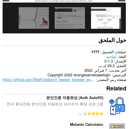
to
you
in
the
system
tray.
حول الملحق
عمليات التحميل
1777
الفئة
إنتاجية
الإصدار
0.1.3
الحجم
29,3 ك.ب
آخر تحديث
7 فبراير، 2022
الترخيص
Copyright 2022 strangecamelcaselogin
صفحة رمز المصدر
https://github.com/RedForester/rf_keeper_browser_extension
Related
본인인증 자동완성 (Auth Autofill)
한국 휴대전화 본인인증 자동완성 브라우저 확장 프로그램
ا
1
ل
ع
Melanto Calculator