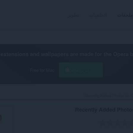
ملحقات
الخلفيات
تطوير
extensions and wallpapers are made for the
Opera 
تنزيل Opera
Free for Mac
Recently Added Photos for G
Recently Added Photo