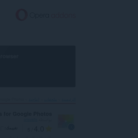
خطٍّ
لى
لمحتوى
لرئيسي
browser
الرئيسية
ملحقات
إنتاجية
oogle Photos‎
s for Google Photos
بواسطة
crisvalls
4.0
تقييمك
/ 5
العدد الإجمالي للتقييمات:
9