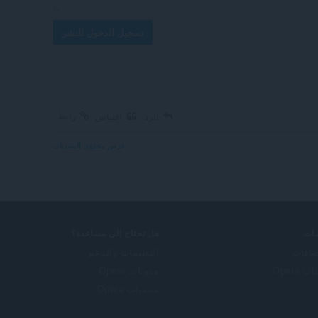
تسجيل الدخول للنشر
رابط
الرد
اقتباس
عرض محتوى المنتديات
ات
هل تحتاج إلى مساعدة؟
ضافات
التعليمات والدعم
 Opera
مدونات Opera
منتديات Opera