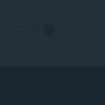
عرض محتوى المنتديات
frielier
منذ 10 أشهر
well, it's pretty good add-on
تنزيل OPERA
خدم
متصفحات الكمبيوتر
الإ
تطبيقات الهاتف المحمول
حساب
Dev.Opera