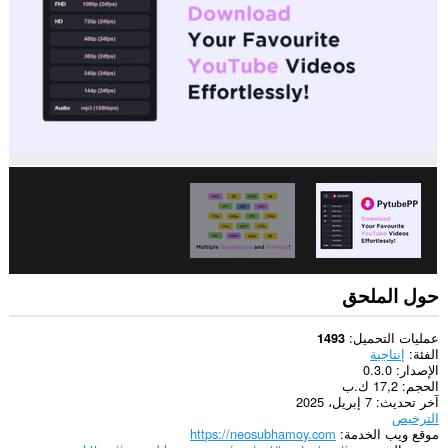
يستطيع
هذا
الملحق
الوصول
إلى
علامات
تبويبك
ونشاط
تصفحك.
حول الملحق
عمليات التحميل
1493
الفئة
إنتاجية
الإصدار
0.3.0
الحجم
17,2 ك.ب
آخر تحديث
7 إبريل، 2025
الترخيص
موقع ويب الخدمة
https://neosubhamoy.com