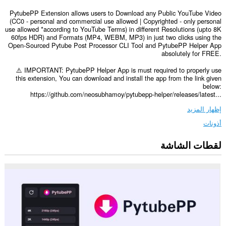
PytubePP Extension allows users to Download any Public YouTube Video
(CC0 - personal and commercial use allowed | Copyrighted - only personal
use allowed *according to YouTube Terms) in different Resolutions (upto 8K
60fps HDR) and Formats (MP4, WEBM, MP3) in just two clicks using the
Open-Sourced Pytube Post Processor CLI Tool and PytubePP Helper App
absolutely for FREE.
⚠️ IMPORTANT: PytubePP Helper App is must required to properly use
this extension, You can download and install the app from the link given
below:
https://github.com/neosubhamoy/pytubepp-helper/releases/latest...
إظهار المزيد
أذونات
لقطات الشاشة
This
extension
can
exchange
messages
with
programs
other
than
Opera.