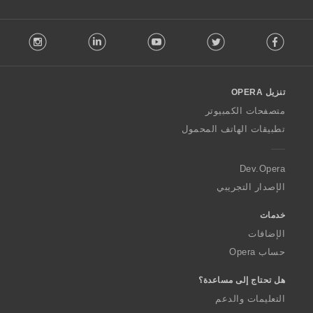
ا
ت
F
:
stagram
LinkedIn
Youtube
Twitter
Facebook
o
l
l
o
تنزيل OPERA
w
O
متصفحات الكمبيوتر
p
تطبيقات الهاتف المحمول
e
r
a
Dev.Opera
الإصدار التجريبي
خدمات
الإضافات
حساب Opera
هل تحتاج إلى مساعدة؟
التعليمات والدعم