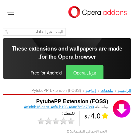
خطٍّ
لى
لمحتوى
لرئيسي
These extensions and wallpapers are made
.
for the
Opera browser
تنزيل Opera
Free for Android
الرئيسية
ملحقات
إنتاجية
PytubePP Extension (FOSS)‎
PytubePP Extension (FOSS)
بواسطة
4c9d8b16-e1c1-4cf6-b123-46ae7a9a78b0
4.0
تقييمك
/ 5
العدد الإجمالي للتقييمات:
2