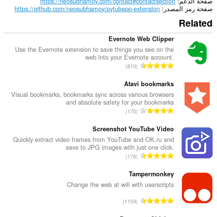
صفحة الدعم
https://neosubhamoy.com/contact#contactsection
صفحة رمز المصدر
https://github.com/neosubhamoy/pytubepp-extension
Related
Evernote Web Clipper
Use the Evernote extension to save things you see on the
web into your Evernote account.
ا
610
ل
ع
Atavi bookmarks
د
Visual bookmarks, bookmarks sync across various browsers
and absolute safety for your bookmarks
د
ا
170
ا
ل
ل
ع
Screenshot YouTube Video
إ
د
Quickly extract video frames from YouTube and OK.ru and
ج
save to JPG images with just one click.
د
م
ا
176
ا
ا
ل
ل
ل
ع
Tampermonkey
إ
ي
د
Change the web at will with userscripts
ج
ل
د
م
ا
ل
1109
ا
ا
ل
ت
ل
ل