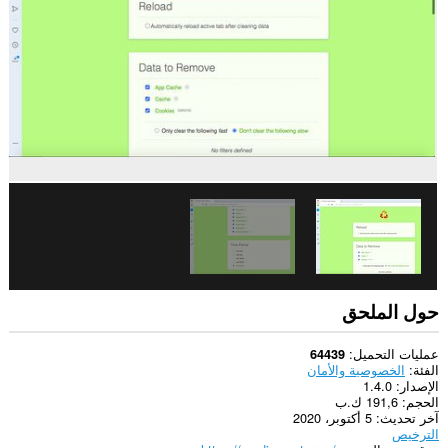
This
extension
can
clear
recent
browsing
history,
cookies,
downloads,
passwords
and
related
data.
يستطيع
هذا
الملحق
الوصول
حول الملحق
إلى
علامات
تبويبك
عمليات التحميل
64439
ونشاط
الفئة
الخصوصية والأمان
تصفحك.
الإصدار
1.4.0
الحجم
191,6 ك.ب
آخر تحديث
5 أكتوبر، 2020
الترخيص