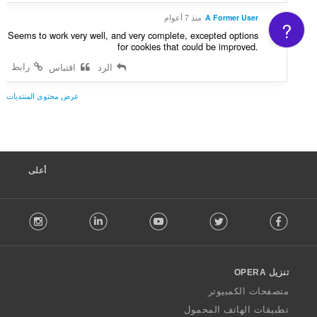
م
ا
A Former User
منذ 7 أعوام
?
ت
Seems to work very well, and very complete, excepted options
:
for cookies that could be improved.
رابط
الرد
اقتباس
عرض محتوى المنتديات
أعلى
F
stagram
LinkedIn
Youtube
Twitter
Facebook
o
l
l
o
تنزيل OPERA
w
O
متصفحات الكمبيوتر
p
تطبيقات الهاتف المحمول