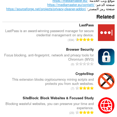
موقع ويب الخدمة
https://mediamaster.eu/
صفحة الدعم
https://mediamaster.eu/contatti/
صفحة رمز المصدر
https://sourceforge.net/projects/privacy-cleaner-addon/
Related
LastPass
LastPass is an award-winning password manager for secure
credential management on any device.
ا
334
ل
ع
Browser Security
د
Focus blocking, anti-fingerprint, network and privacy tools for
Chromium (MV3)
د
ا
0
ا
ل
ل
ع
CryptoStop
إ
د
This extension blocks cryptocurrency mining scripts and
ج
protects you from such websites.
د
م
ا
7
ا
ا
ل
ل
ل
ع
SiteBlock: Block Websites & Focused Study
إ
ي
د
Blocking wasteful websites, you can preserve your time and
ج
ل
experience.
د
م
ا
ل
23
ا
ا