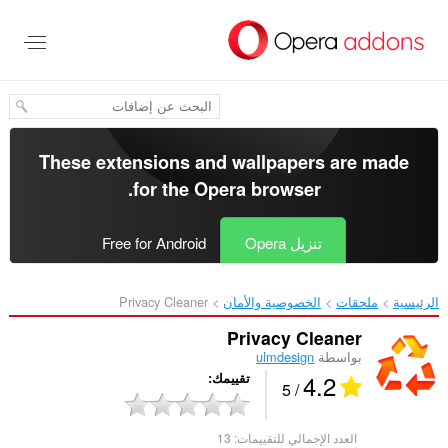
خطٍّ
لى
لمحتوى
لرئيسي
These extensions and wallpapers are made
.
for the
Opera browser
تنزيل Opera
Free for Android
الرئيسية
ملحقات
الخصوصية والأمان
Privacy Cleaner‎
Privacy Cleaner
بواسطة
ulmdesign
4.2
تقييمك
/ 5
العدد الإجمالي للتقييمات:
13