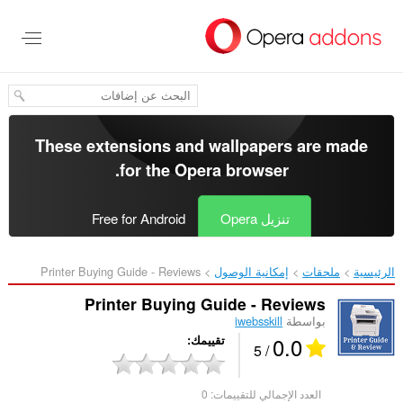
خطٍّ
لى
لمحتوى
لرئيسي
These extensions and wallpapers are made
.
for the
Opera browser
تنزيل Opera
Free for Android
الرئيسية
ملحقات
إمكانية الوصول
Printer Buying Guide - Reviews‎
Printer Buying Guide - Reviews
بواسطة
iwebsskill
0.0
تقييمك
/ 5
العدد الإجمالي للتقييمات:
0