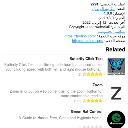
عمليات التحميل
2291
الفئة
إمكانية الوصول
الإصدار
1.0.0
الحجم
18,3 ك.ب
آخر تحديث
12 إبريل، 2022
الترخيص
Copyright 2022 iwebsskill
سياسة الخصوصية
موقع ويب الخدمة
https://hodino.com/
صفحة الدعم
https://hodino.com/
Related
Butterfly Click Test
Butterfly Click Test is a clicking technique that is used to test
your clicking speed with both left and right mouse buttons...
ا
2
ل
ع
Zoom
د
Zoom in or out on web content using the zoom button for
more comfortable reading.
د
ا
193
ا
ل
ل
ع
Green Rat Control
إ
د
A Guide to Hassle Free, Clean and Hygienic Home.
ج
د
م
ا
0