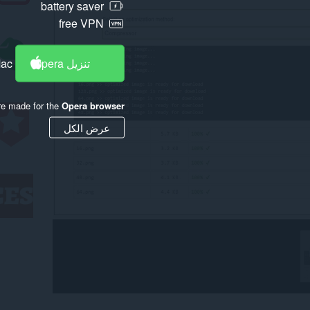
battery saver
free VPN
تنزيل Opera
Mac
re made for the
Opera browser
عرض الكل