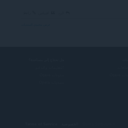
رابط
الرد
اقتباس
عرض محتوى المنتديات
ات
هل تحتاج إلى مساعدة؟
ضافات
التعليمات والدعم
 Opera
مدونات Opera
منتديات Opera
© Opera Software
الخصوصية
Terms of Service