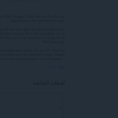
e PNG images. It also reduces the file size
depending on the optimization level.
pp UI and then wait for few seconds for the
timization engine from the drop-down list as
G files, but other engines are designed for
PNG files only.
the console area within the app UI. Once the
ton to download the optimized image. Please
on is the default location in your browser...
إظهار المزيد
لقطات الشاشة