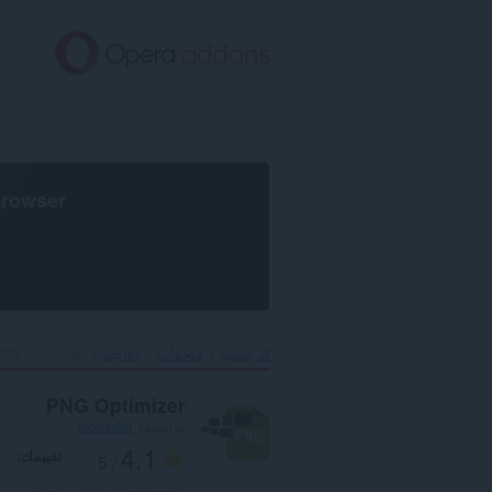
خطٍّ
لى
لمحتوى
لرئيسي
browser
الرئيسية
ملحقات
إنتاجية
NG Optimizer‎
PNG Optimizer
بواسطة
loorisvalf
4.1
تقييمك
/ 5
العدد الإجمالي للتقييمات:
6