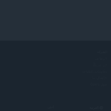
الشركة
الوظائف
كن شريكًا
معلومات الطباعة
الاتصال بنا
حول Opera
Select
أعلى