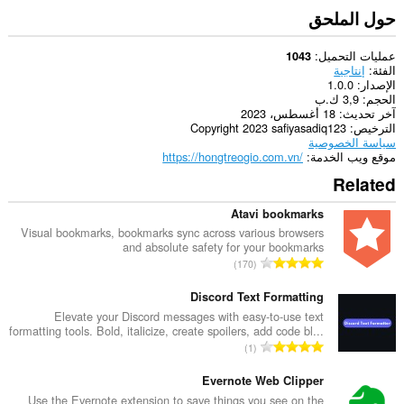
حول الملحق
عمليات التحميل
1043
الفئة
إنتاجية
الإصدار
1.0.0
الحجم
3,9 ك.ب
آخر تحديث
18 أغسطس، 2023
الترخيص
Copyright 2023 safiyasadiq123
سياسة الخصوصية
موقع ويب الخدمة
https://hongtreogio.com.vn/
Related
Atavi bookmarks
Visual bookmarks, bookmarks sync across various browsers
and absolute safety for your bookmarks
ا
170
ل
ع
Discord Text Formatting
د
Elevate your Discord messages with easy-to-use text
formatting tools. Bold, italicize, create spoilers, add code bl...
د
ا
1
ا
ل
ل
ع
Evernote Web Clipper
إ
د
Use the Evernote extension to save things you see on the