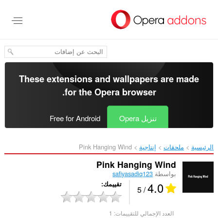
خطٍّ
لى
لمحتوى
لرئيسي
These extensions and wallpapers are made
.
for the
Opera browser
تنزيل Opera
Free for Android
الرئيسية
ملحقات
إنتاجية
Pink Hanging Wind‎
Pink Hanging Wind
بواسطة
safiyasadiq123
4.0
تقييمك
/ 5
العدد الإجمالي للتقييمات:
1