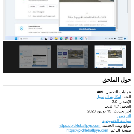
حول الملحق
عمليات التحميل
409
الفئة
إمكانية الوصول
الإصدار
2.0
الحجم
4,7 ك.ب
آخر تحديث
13 يوليو، 2023
الترخيص
سياسة الخصوصية
موقع ويب الخدمة
https://pickleballpye.com
صفحة الدعم
https://pickleballpye.com