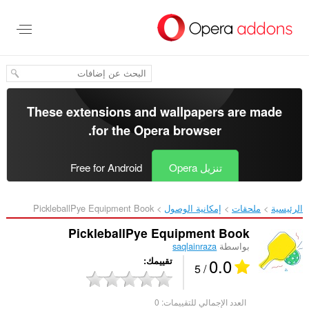
خطٍّ
لى
لمحتوى
لرئيسي
These extensions and wallpapers are made
.
for the
Opera browser
تنزيل Opera
Free for Android
الرئيسية
ملحقات
إمكانية الوصول
PickleballPye Equipment Book‎
PickleballPye Equipment Book
بواسطة
saqlainraza
0.0
تقييمك
/ 5
العدد الإجمالي للتقييمات:
0