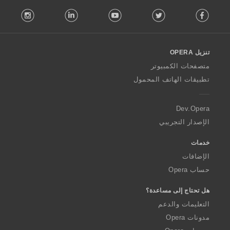
F
:
stagram
LinkedIn
Youtube
Twitter
Facebook
o
l
l
o
تنزيل OPERA
w
O
متصفحات الكمبيوتر
p
تطبيقات الهاتف المحمول
e
r
a
Dev.Opera
الإصدار التجريبي
خدمات
الإضافات
حساب Opera
هل تحتاج إلى مساعدة؟
التعليمات والدعم
مدونات Opera