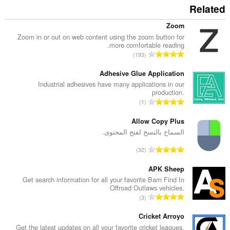
Related
Zoom
Zoom in or out on web content using the zoom button for
more comfortable reading.
ا
193
ل
ع
Adhesive Glue Application
د
Industrial adhesives have many applications in our
production.
د
ا
1
ا
ل
ل
ع
Allow Copy Plus
إ
د
السماح بالنسخ لفتح المحتوى.
ج
د
م
ا
32
ا
ا
ل
ل
ل
ع
APK Sheep
إ
ي
د
Get search information for all your favorite Barn Find In
ج
ل
Offroad Outlaws vehicles.
د
م
ا
ل
3
ا
ا
ل
ت
ل
ل
ع
Cricket Arroyo
ق
إ
ي
د
ي
Get the latest updates on all your favorite cricket leagues,