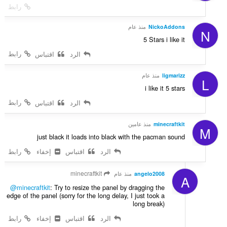
رابط
NickoAddons
منذ عام
N
5 Stars i like it
رابط
الرد
اقتباس
ligmarizz
منذ عام
L
i like it 5 stars
رابط
الرد
اقتباس
minecraftkit
منذ عامين
M
just black it loads into black with the pacman sound
الرد
اقتباس
إخفاء
رابط
minecraftkit
angelo2008
منذ عام
A
@minecraftkit
: Try to resize the panel by dragging the
edge of the panel (sorry for the long delay, I just took a
long break)
الرد
اقتباس
إخفاء
رابط