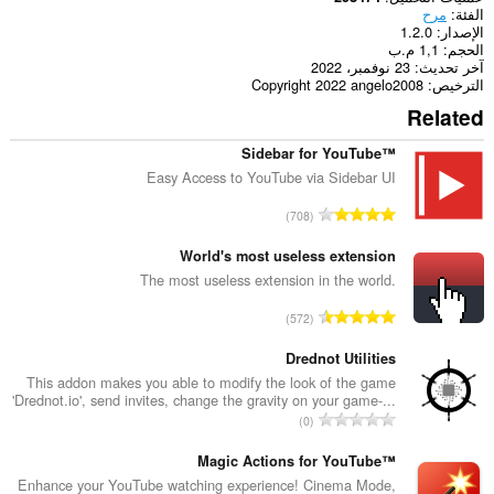
الفئة
مرح
الإصدار
1.2.0
الحجم
1,1 م.ب
آخر تحديث
23 نوفمبر، 2022
الترخيص
Copyright 2022 angelo2008
Related
Sidebar for YouTube™
Easy Access to YouTube via Sidebar UI
ا
708
ل
ع
World's most useless extension
د
The most useless extension in the world.
د
ا
572
ا
ل
ل
ع
Drednot Utilities
إ
د
This addon makes you able to modify the look of the game
ج
'Drednot.io', send invites, change the gravity on your game-...
د
م
ا
0
ا
ا
ل
ل
ل
ع
Magic Actions for YouTube™
إ
ي
د
Enhance your YouTube watching experience! Cinema Mode,
ج