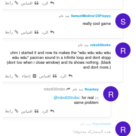
ي
رابط
الرد
اقتباس
:
ي
م
SamuelMedina123Floppy
منذ عام
S
ا
really cool game
ت
رابط
الرد
اقتباس
:
robo630robo
منذ عام
R
uhm i started it and now its makes the "wäu wäu wäu wäu
wäu wäu" pacman sound in a infinite loop and dont stopp
(dont too when i close window) and its shows nothing. (black
and dont more.)
الرد
اقتباس
إخفاء
رابط
robo630robo
Roankey
منذ عام
R
@robo630robo
: for real ;-;
same problem
رابط
الرد
اقتباس
Riquelme94
منذ عام
R
هذه المشاركة محذوفة!