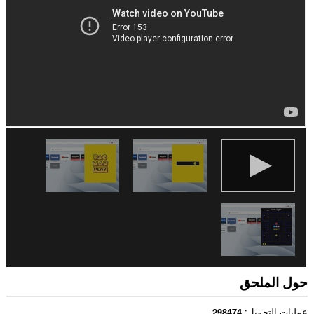
حول الملحق
عمليات التحميل
298474