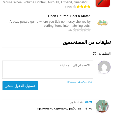
ل
Mouse Wheel Volume Control, AutoHD, Expand, Snapshot...
د
م
ا
ل
1442
ا
ا
ل
ت
ل
ل
ع
Shelf Shuffle: Sort & Match
ق
إ
ي
د
ي
A cozy puzzle game where you tidy up messy shelves by
ج
ل
sorting items into matching sets.
د
ي
م
ا
ل
0
ا
م
ا
ل
ت
ل
ا
ل
ع
ق
تعليقات من المستخدمين
إ
ت
ي
د
ي
ج
:
ل
د
ي
م
ل
التعليقات: 70
ا
م
ا
ت
ل
ا
ل
ق
إ
ت
ي
ي
ج
:
ل
ي
م
ل
م
ا
ت
عرض محتوى المنتديات
ا
ل
تسجيل الدخول للنشر
ق
ت
ي
ي
:
ل
ي
ل
م
Ylariff
منذ 4 أشهر
ت
ا
прикольно сделано, работает чётко
ق
ت