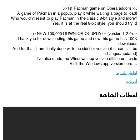
>>1st Pacman game on Opera addons!<<
A game of Pacman in a popup, play it while waiting a page to load!
Who wouldn't resist to play Pacman in the classic 8-bit style and more?
Yes, it is at the real 8-bit style, you should try it!
>>NEW 100,000 DOWNLOADS UPDATE (version 1.2.0)<<
Thank you for downloading this game and now this game has 100K
downloads
And for that, I am finally done with the sidebar version (but can still be
changed/updated)
I've also made the Windows app version offline on itch.io
Visit the Windows app version here:...
إظهار المزيد
أذونات
لقطات الشاشة
سيعمل
هذا
الملحق
على
إضافة
لوحة
إلى
الشريط
الجانبي.