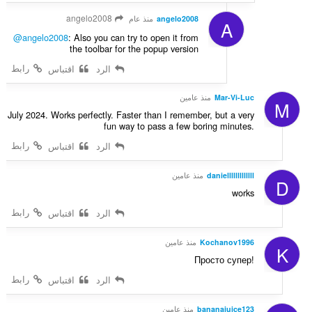
angelo2008
angelo2008
منذ عام
A
@angelo2008
: Also you can try to open it from
the toolbar for the popup version
رابط
الرد
اقتباس
Mar-Vi-Luc
منذ عامين
M
July 2024. Works perfectly. Faster than I remember, but a very
fun way to pass a few boring minutes.
رابط
الرد
اقتباس
danielllllllllllll
منذ عامين
D
works
رابط
الرد
اقتباس
Kochanov1996
منذ عامين
K
Просто супер!
رابط
الرد
اقتباس
bananajuice123
منذ عامين