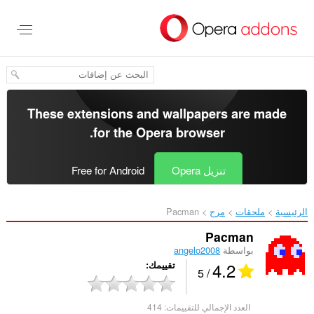
خطٍّ
لى
لمحتوى
لرئيسي
These extensions and wallpapers are made
.
for the
Opera browser
تنزيل Opera
Free for Android
الرئيسية
ملحقات
مرح
Pacman‎
Pacman
بواسطة
angelo2008
4.2
تقييمك
/ 5
العدد الإجمالي للتقييمات:
414