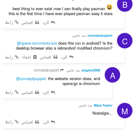
B
best thing to ever exist now I can finally play pacman
this is the first time I have ever played pacman easy 5 stars
رابط
الرد
اقتباس
conceptpuppet
منذ عامين
C
@opera-comments-bot
does this run in android? Is the
desktop browser also a rebrandvof modified chromium?
الرد
اقتباس
إخفاء
رابط
conceptpuppet
angelo2008
منذ عامين
A
@conceptpuppet
: the website version does, and
opera/gx is chromium
رابط
الرد
اقتباس
Mary-Taylor
منذ عامين
M
Nostalgia...
رابط
الرد
اقتباس