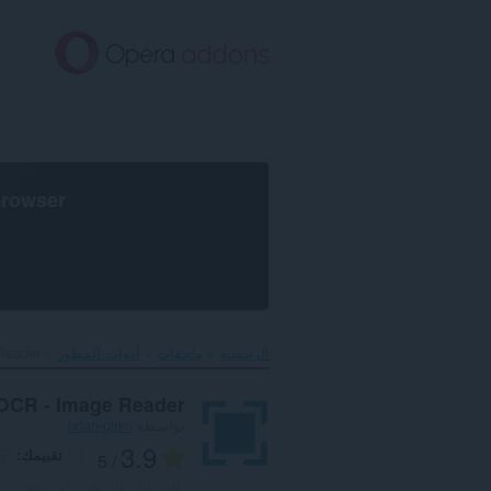
خطٍّ
لى
لمحتوى
لرئيسي
browser
الرئيسية
ملحقات
أدوات المطور
eader‎
OCR - Image Reader
بواسطة
brian-girko
3.9
تقييمك
/ 5
العدد الإجمالي للتقييمات:
18