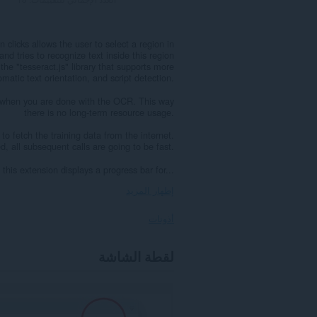
clicks allows the user to select a region in
nd tries to recognize text inside this region
he "tesseract.js" library that supports more
atic text orientation, and script detection.
t when you are done with the OCR. This way
there is no long-term resource usage.
to fetch the training data from the internet.
d, all subsequent calls are going to be fast.
this extension displays a progress bar for...
إظهار المزيد
أذونات
يستطيع
لقطة الشاشة
هذا
الملحق
الوصول
إلى
بياناتك
على