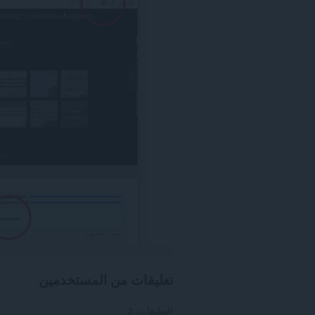
بعض
مواقع
الويب.
This
extension
can
create
rich
notifications
and
display
them
to
you
in
the
system
tray.
تعليقات من المستخدمين
التعليقات: 3