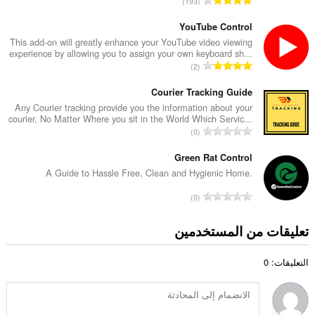
193
ا
ل
ل
ع
YouTube Control
إ
د
This add-on will greatly enhance your YouTube video viewing
ج
experience by allowing you to assign your own keyboard sh...
د
م
ا
2
ا
ا
ل
ل
ل
ع
Courier Tracking Guide
إ
ي
د
Any Courier tracking provide you the information about your
ج
ل
courier, No Matter Where you sit in the World Which Servic...
د
م
ا
ل
0
ا
ا
ل
ت
ل
ل
ع
Green Rat Control
ق
إ
ي
د
ي
A Guide to Hassle Free, Clean and Hygienic Home.
ج
ل
د
ي
م
ا
ل
0
ا
م
ا
ل
ت
ل
ا
ل
ع
ق
تعليقات من المستخدمين
إ
ت
ي
د
ي
ج
:
ل
د
ي
م
ل
التعليقات: 0
ا
م
ا
ت
ل
ا
ل
ق
إ
ت
ي
ي
ج
:
ل