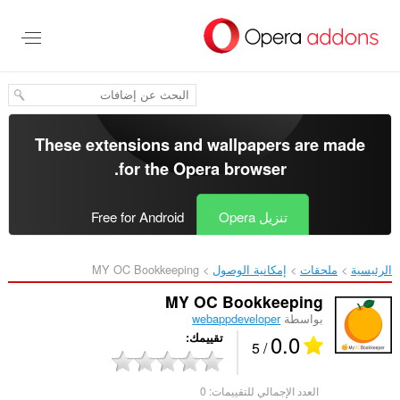
خطٍّ
لى
لمحتوى
لرئيسي
These extensions and wallpapers are made
.
for the
Opera browser
تنزيل Opera
Free for Android
الرئيسية
ملحقات
إمكانية الوصول
MY OC Bookkeeping‎
MY OC Bookkeeping
بواسطة
webappdeveloper
0.0
تقييمك
/ 5
العدد الإجمالي للتقييمات:
0