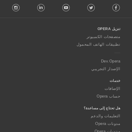
F
:
stagram
LinkedIn
Youtube
Twitter
Facebook
o
l
l
o
تنزيل OPERA
w
O
متصفحات الكمبيوتر
p
تطبيقات الهاتف المحمول
e
r
a
Dev.Opera
الإصدار التجريبي
خدمات
الإضافات
حساب Opera
هل تحتاج إلى مساعدة؟
التعليمات والدعم
مدونات Opera
منتديات Opera