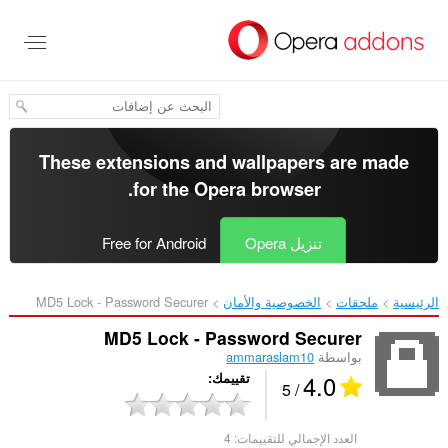
خطٍّ
لى
لمحتوى
لرئيسي
These extensions and wallpapers are made
.
for the
Opera browser
تنزيل Opera
Free for Android
الرئيسية
ملحقات
الخصوصية والأمان
MD5 Lock - Password Securer‎
MD5 Lock - Password Securer
بواسطة
ammaraslam10
4.0
تقييمك
/ 5
العدد الإجمالي للتقييمات:
4