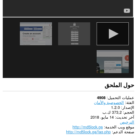
تبويبك
ونشاط
تصفحك.
حول الملحق
عمليات التحميل
4908
الفئة
الخصوصية والأمان
الإصدار
1.2.0
الحجم
373,2 ك.ب
آخر تحديث
14 مايو، 2018
الترخيص
موقع ويب الخدمة
http://md5lock.ga
صفحة الدعم
http://md5lock.ga/faq.php