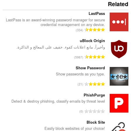
Related
LastPass
LastPass is an award-winning password manager for secure
credential management on any device.
ا
334
ل
ع
uBlock Origin
د
وأخيراً, مانع اعلانات كفوء. خفيف على المعالج و الذاكرة.
د
ا
5987
ا
ل
ل
ع
Show Password
إ
د
Show passwords as you type.
ج
د
م
ا
21
ا
ا
ل
ل
ل
ع
PhishPurge
إ
ي
د
Detect & destroy phishing, classify emails by threat level
ج
ل
د
م
ا
ل
0
ا
ا
ل
ت
ل
ل
ع
Block Site
ق
إ
ي
د
ي
Easily block websites of your choice!
ج