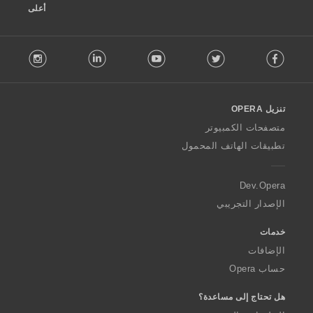
أعلى
F
stagram
LinkedIn
Youtube
Twitter
Facebook
o
l
l
o
تنزيل OPERA
w
O
متصفحات الكمبيوتر
p
تطبيقات الهاتف المحمول
e
r
a
Dev.Opera
الإصدار التجريبي
خدمات
الإضافات
حساب Opera
هل تحتاج إلى مساعدة؟