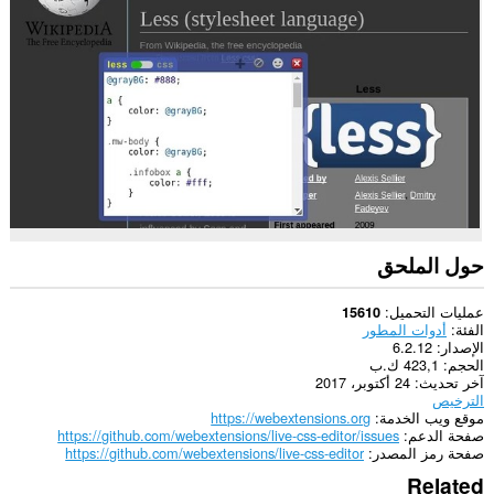
كل
مواقع
الويب.
حول الملحق
عمليات التحميل
15610
الفئة
أدوات المطور
الإصدار
6.2.12
الحجم
423,1 ك.ب
آخر تحديث
24 أكتوبر، 2017
الترخيص
موقع ويب الخدمة
https://webextensions.org
صفحة الدعم
https://github.com/webextensions/live-css-editor/issues
صفحة رمز المصدر
https://github.com/webextensions/live-css-editor
Related