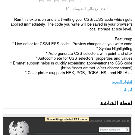
العدد الإجمالي للتقييمات:
10
Run this extension and start writing your CSS/LESS code which gets
applied immediately. The code you write will be saved in your browser's
local storage at site level.
Featuring:
* Live editor for CSS/LESS code - Preview changes as you write code
* Syntax Highlighting
* Auto-generate CSS selectors with point-and-click
* Autocomplete for CSS selectors, properties and values
* Emmet support helps in quickly expanding abbreviations to CSS code
(https://docs.emmet.io/css-abbreviations/)
* Color picker (supports HEX, RGB, RGBA, HSL and HSLA)...
إظهار المزيد
أذونات
لقطة الشاشة
يستطيع
هذا
الملحق
الوصول
إلى
بياناتك
على