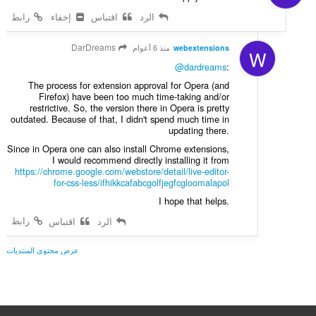
الرد
اقتباس
إخفاء
رابط
DarDreams
webextensions
منذ 6 أعوام
W
@dardreams
:
The process for extension approval for Opera (and
Firefox) have been too much time-taking and/or
restrictive. So, the version there in Opera is pretty
outdated. Because of that, I didn't spend much time in
updating there.
Since in Opera one can also install Chrome extensions,
I would recommend directly installing it from
https://chrome.google.com/webstore/detail/live-editor-
for-css-less/ifhikkcafabcgolfjegfcgloomalapol
I hope that helps.
رابط
الرد
اقتباس
عرض محتوى المنتديات