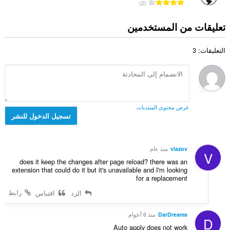
ا
ل
2
ا
م
ا
ل
ت
ل
ا
ل
ع
ق
تعليقات من المستخدمين
إ
ت
ي
د
ي
ج
:
ل
د
ي
م
ل
التعليقات: 3
ا
م
ا
ت
ل
ا
ل
ق
إ
ت
ي
ي
ج
:
ل
ي
م
ل
م
ا
ت
عرض محتوى المنتديات
ا
ل
تسجيل الدخول للنشر
ق
ت
ي
ي
:
ل
ي
ل
م
vlazov
منذ عام
V
ت
ا
does it keep the changes after page reload? there was an
ق
ت
extension that could do it but it's unavailable and I'm looking
ي
for a replacement
:
ي
رابط
الرد
اقتباس
م
ا
DarDreams
منذ 6 أعوام
ت
D
:
Auto apply does not work