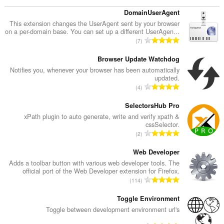
DomainUserAgent
This extension changes the UserAgent sent by your browser
on a per-domain base. You can set up a different UserAgen...
ا
7
ل
ع
Browser Update Watchdog
د
Notifies you, whenever your browser has been automatically
updated.
د
ا
4
ا
ل
ل
ع
SelectorsHub Pro
إ
د
xPath plugin to auto generate, write and verify xpath &
ج
cssSelector.
د
م
ا
2
ا
ا
ل
ل
ل
ع
Web Developer
إ
ي
د
Adds a toolbar button with various web developer tools. The
ج
ل
official port of the Web Developer extension for Firefox.
د
م
ا
ل
114
ا
ا
ل
ت
ل
ل
ع
Toggle Environment
ق
إ
ي
د
ي
Toggle between development environment url's
ج
ل
د
ي
م