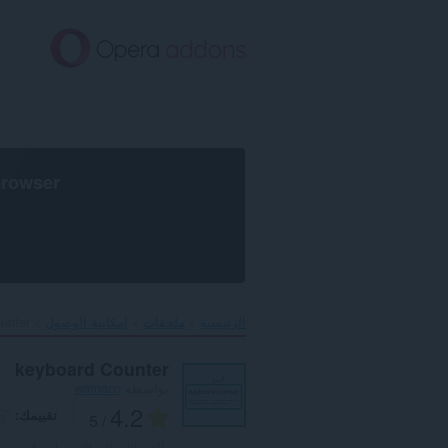
خطٍّ
لى
لمحتوى
لرئيسي
browser
الرئيسية
ملحقات
إمكانية الوصول
unter‎
keyboard Counter
بواسطة
warnaco
4.2
تقييمك
/ 5
العدد الإجمالي للتقييمات:
1