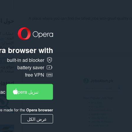
A place where you can find the latest jobs with great quality o
حول ا
عمليات ا
الفئة
بح
الإصدار
8
الحجم
7,9
a browser with:
آخر تحدي
الترخيص
built-in ad blocker
سياسة ا
موقع ويب
battery saver
صفحة ال
free VPN
lated
تنزيل Opera
Mac
re made for the
Opera browser
عرض الكل