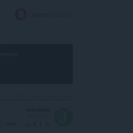
خطٍّ
لى
لمحتوى
لرئيسي
browser
الرئيسية
ملحقات
بحث
JobsAlert‎
JobsAlert
بواسطة
xaibi
4.1
تقييمك
/ 5
العدد الإجمالي للتقييمات:
2