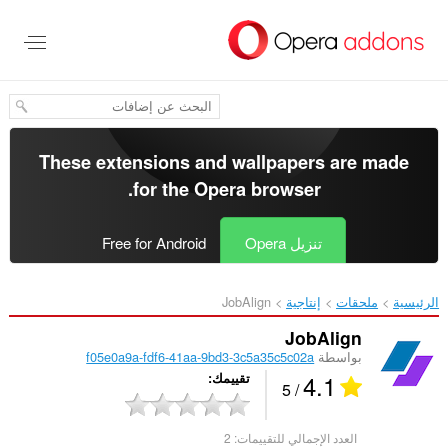
خطٍّ
لى
لمحتوى
لرئيسي
These extensions and wallpapers are made
.
for the
Opera browser
تنزيل Opera
Free for Android
الرئيسية
ملحقات
إنتاجية
JobAlign‎
JobAlign
بواسطة
f05e0a9a-fdf6-41aa-9bd3-3c5a35c5c02a
4.1
تقييمك
/ 5
العدد الإجمالي للتقييمات:
2