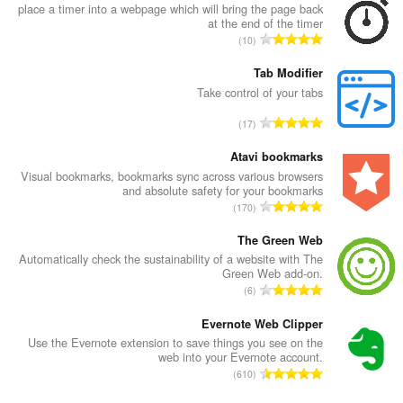
place a timer into a webpage which will bring the page back
at the end of the timer
ا
10
ل
ع
Tab Modifier
د
Take control of your tabs
د
ا
17
ا
ل
ل
ع
Atavi bookmarks
إ
د
Visual bookmarks, bookmarks sync across various browsers
ج
and absolute safety for your bookmarks
د
م
ا
170
ا
ا
ل
ل
ل
ع
The Green Web
إ
ي
د
Automatically check the sustainability of a website with The
ج
ل
Green Web add-on.
د
م
ا
ل
6
ا
ا
ل
ت
ل
ل
ع
Evernote Web Clipper
ق
إ
ي
د
ي
Use the Evernote extension to save things you see on the
ج
ل
web into your Evernote account.
د
ي
م
ا
ل
610
ا
م
ا
ل
ت
ل
ا