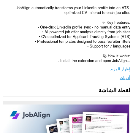
JobAlign automatically transforms your LinkedIn profile into an ATS-
optimized CV tailored to each job offer.
✨ Key Features:
• One-click LinkedIn profile sync - no manual data entry
• AI-powered job offer analysis directly from job sites
• CVs optimized for Applicant Tracking Systems (ATS)
• Professional templates designed to pass recruiter filters
• Support for 7 languages
🚀 How it works:
1. Install the extension and open JobAlign...
إظهار المزيد
أذونات
لقطة الشاشة
يستطيع
هذا
الملحق
الوصول
إلى
بياناتك
على
بعض
مواقع