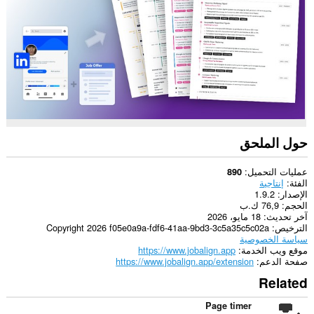
الويب.
حول الملحق
عمليات التحميل
890
الفئة
إنتاجية
الإصدار
1.9.2
الحجم
76,9 ك.ب
آخر تحديث
18 مايو، 2026
الترخيص
Copyright 2026 f05e0a9a-fdf6-41aa-9bd3-3c5a35c5c02a
سياسة الخصوصية
موقع ويب الخدمة
https://www.jobalign.app
صفحة الدعم
https://www.jobalign.app/extension
Related
Page timer