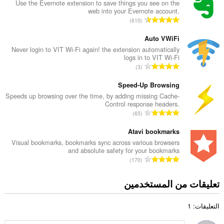
د
Use the Evernote extension to save things you see on the
web into your Evernote account.
د
ا
610
ا
ل
ل
ع
Auto VWiFi
إ
د
Never login to VIT Wi-Fi again! the extension automatically
ج
logs in to VIT Wi-Fi
د
م
ا
3
ا
ا
ل
ل
ل
ع
Speed-Up Browsing
إ
ي
د
Speeds up browsing over the time, by adding missing Cache-
ج
ل
Control response headers.
د
م
ا
ل
65
ا
ا
ل
ت
ل
ل
ع
Atavi bookmarks
ق
إ
ي
د
ي
Visual bookmarks, bookmarks sync across various browsers
ج
ل
and absolute safety for your bookmarks
د
ي
م
ا
ل
170
ا
م
ا
ل
ت
ل
ا
ل
ع
ق
تعليقات من المستخدمين
إ
ت
ي
د
ي
ج
:
ل
د
ي
م
ل
التعليقات: 1
ا
م
ا
ت
ل
ا
ل