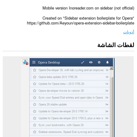
Mobile version Inoreader.com on sidebar (not official)
Created on "Sidebar extension boilerplate for Opera"
https://github.com/Aeyoun/opera-extension-sidebar-boilerplate
أذونات
لقطات الشاشة
يستطيع
هذا
الملحق
الوصول
إلى
بياناتك
على
بعض
مواقع
الويب.
سيعمل
هذا
الملحق
على
إضافة
لوحة
إلى
الشريط