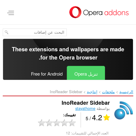
خطٍّ
لى
لمحتوى
لرئيسي
These extensions and wallpapers are made
.
for the
Opera browser
تنزيل Opera
Free for Android
الرئيسية
ملحقات
إنتاجية
InoReader Sidebar‎
InoReader Sidebar
بواسطة
stayathome
4.2
تقييمك
/ 5
العدد الإجمالي للتقييمات:
12