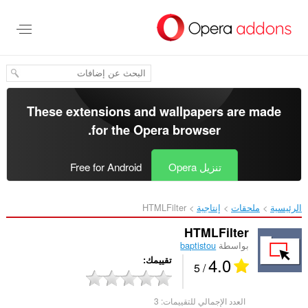
خطٍّ
لى
لمحتوى
لرئيسي
These extensions and wallpapers are made
.
for the
Opera browser
تنزيل Opera
Free for Android
الرئيسية
ملحقات
إنتاجية
HTMLFilter‎
HTMLFilter
بواسطة
baptistou
4.0
تقييمك
/ 5
العدد الإجمالي للتقييمات:
3