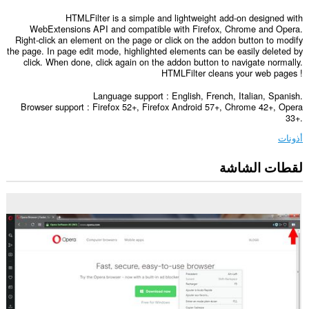
HTMLFilter is a simple and lightweight add-on designed with
WebExtensions API and compatible with Firefox, Chrome and Opera.
Right-click an element on the page or click on the addon button to modify
the page. In page edit mode, highlighted elements can be easily deleted by
click. When done, click again on the addon button to navigate normally.
HTMLFilter cleans your web pages !
Language support : English, French, Italian, Spanish.
Browser support : Firefox 52+, Firefox Android 57+, Chrome 42+, Opera
33+.
أذونات
لقطات الشاشة
يستطيع
هذا
الملحق
الوصول
إلى
بياناتك
على
كل
مواقع
الويب.