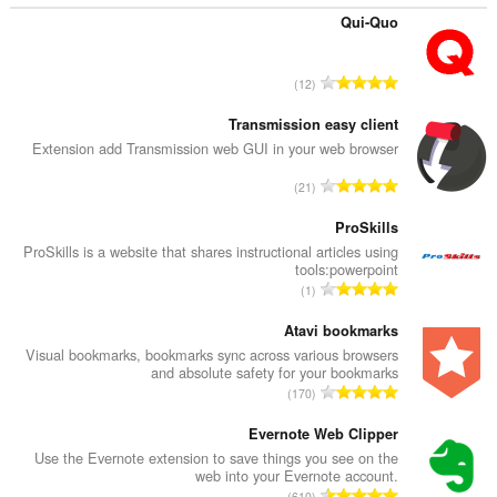
Qui-Quo
ا
12
ل
ع
Transmission easy client
د
Extension add Transmission web GUI in your web browser
د
ا
21
ا
ل
ل
ع
ProSkills
إ
د
ProSkills is a website that shares instructional articles using
ج
tools:powerpoint
د
م
ا
1
ا
ا
ل
ل
ل
ع
Atavi bookmarks
إ
ي
د
Visual bookmarks, bookmarks sync across various browsers
ج
ل
and absolute safety for your bookmarks
د
م
ا
ل
170
ا
ا
ل
ت
ل
ل
ع
Evernote Web Clipper
ق
إ
ي
د
ي
Use the Evernote extension to save things you see on the
ج
ل
web into your Evernote account.
د
ي
م
ا
ل
610