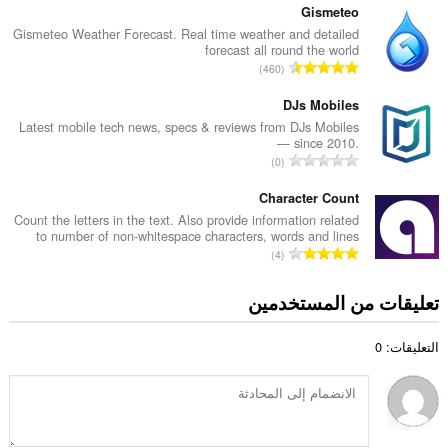
ل
ع
Gismeteo
إ
د
Gismeteo Weather Forecast. Real time weather and detailed
ج
forecast all round the world
د
م
ا
460
ا
ا
ل
ل
ل
ع
DJs Mobiles
إ
ي
د
Latest mobile tech news, specs & reviews from DJs Mobiles
ج
ل
— since 2010.
د
م
ا
ل
0
ا
ا
ل
ت
ل
ل
ع
Character Count
ق
إ
ي
د
ي
Count the letters in the text. Also provide information related
ج
ل
to number of non-whitespace characters, words and lines
د
ي
م
ا
ل
4
ا
م
ا
ل
ت
ل
ا
ل
ع
ق
تعليقات من المستخدمين
إ
ت
ي
د
ي
ج
:
ل
د
ي
م
ل
التعليقات: 0
ا
م
ا
ت
ل
ا
ل
ق
إ
ت
ي
ي
ج
:
ل
ي
م
ل
م