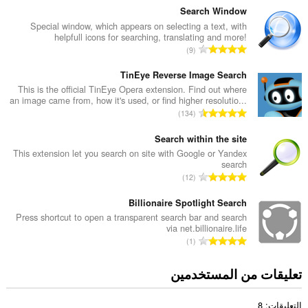
ع
Search Window
د
Special window, which appears on selecting a text, with
helpfull icons for searching, translating and more!
د
ا
9
ا
ل
ل
ع
TinEye Reverse Image Search
إ
د
This is the official TinEye Opera extension. Find out where
ج
an image came from, how it's used, or find higher resolutio...
د
م
ا
134
ا
ا
ل
ل
ل
ع
Search within the site
إ
ي
د
This extension let you search on site with Google or Yandex
ج
ل
search
د
م
ا
ل
12
ا
ا
ل
ت
ل
ل
ع
Billionaire Spotlight Search
ق
إ
ي
د
ي
Press shortcut to open a transparent search bar and search
ج
ل
via net.billionaire.life
د
ي
م
ا
ل
1
ا
م
ا
ل
ت
ل
ا
ل
ع
ق
تعليقات من المستخدمين
إ
ت
ي
د
ي
ج
:
ل
د
ي
م
ل
التعليقات: 8