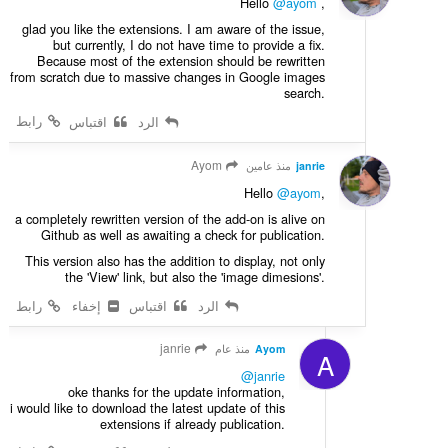
Hello
@ayom
,
glad you like the extensions. I am aware of the issue,
but currently, I do not have time to provide a fix.
Because most of the extension should be rewritten
from scratch due to massive changes in Google images
search.
رابط
الرد
اقتباس
Ayom
janrie
منذ عامين
Hello
@ayom
,
a completely rewritten version of the add-on is alive on
Github as well as awaiting a check for publication.
This version also has the addition to display, not only
the 'View' link, but also the 'image dimesions'.
الرد
اقتباس
إخفاء
رابط
janrie
Ayom
منذ عام
A
@janrie
oke thanks for the update information,
i would like to download the latest update of this
extensions if already publication.