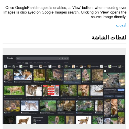
Once GooglePanicImages is enabled, a 'View' button, when mousing over
images is displayed on Google Images search. Clicking on 'View' opens the
source image directly.
أذونات
لقطات الشاشة
يستطيع
هذا
الملحق
الوصول
إلى
بياناتك
على
بعض
مواقع
الويب.
يستطيع
هذا
الملحق
الوصول
إلى
علامات
تبويبك
ونشاط
تصفحك.