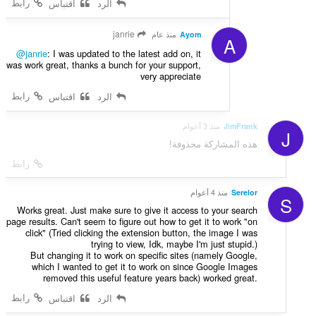
رابط
الرد
اقتباس
janrie
Ayom
منذ عام
A
@janrie
: I was updated to the latest add on, it
was work great, thanks a bunch for your support,
very appreciate
رابط
الرد
اقتباس
JimFrank
منذ 3 أعوام
J
هذه المشاركة محذوفة!
رابط
Serelor
منذ 4 أعوام
S
Works great. Just make sure to give it access to your search
page results. Can't seem to figure out how to get it to work "on
click" (Tried clicking the extension button, the image I was
trying to view, Idk, maybe I'm just stupid.)
But changing it to work on specific sites (namely Google,
which I wanted to get it to work on since Google Images
removed this useful feature years back) worked great.
رابط
الرد
اقتباس