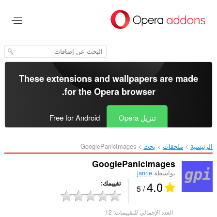
خطٍّ
لى
لمحتوى
لرئيسي
These extensions and wallpapers are made
.
for the
Opera browser
تنزيل Opera
Free for Android
الرئيسية
ملحقات
بحث
GooglePanicImages‎
GooglePanicImages
بواسطة
janrie
4.0
تقييمك
/ 5
العدد الإجمالي للتقييمات:
12