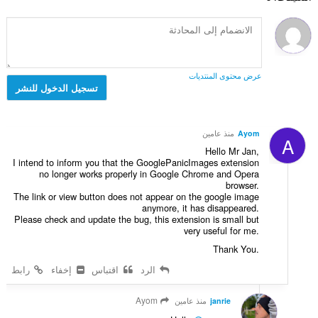
ا
م
ا
ت
ل
ا
ل
ق
إ
ت
ي
ي
ج
:
ل
ي
م
ل
م
ا
ت
عرض محتوى المنتديات
ا
ل
تسجيل الدخول للنشر
ق
ت
ي
ي
:
ل
ي
ل
م
Ayom
منذ عامين
A
ت
ا
Hello Mr Jan,
ق
ت
I intend to inform you that the GooglePanicImages extension
ي
no longer works properly in Google Chrome and Opera
:
ي
browser.
The link or view button does not appear on the google image
م
anymore, it has disappeared.
ا
Please check and update the bug, this extension is small but
ت
very useful for me.
:
Thank You.
الرد
اقتباس
إخفاء
رابط
Ayom
janrie
منذ عامين