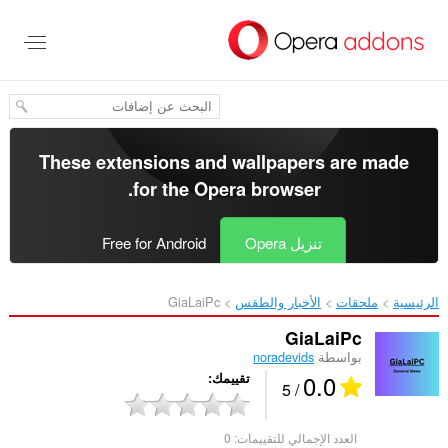
خطٍّ
لى
لمحتوى
لرئيسي
These extensions and wallpapers are made
.
for the
Opera browser
تنزيل Opera
Free for Android
الرئيسية
ملحقات
الأخبار والطقس
GiaLaiPc‎
GiaLaiPc
بواسطة
noradevids
0.0
تقييمك
/ 5
العدد الإجمالي للتقييمات:
0