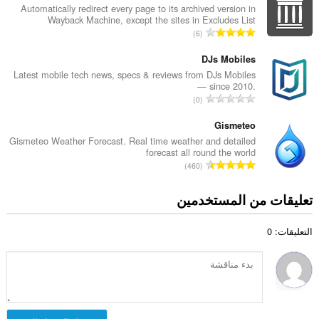
د
Automatically redirect every page to its archived version in
ج
Wayback Machine, except the sites in Excludes List
د
م
ا
6
ا
ا
ل
ل
ل
ع
DJs Mobiles
إ
ي
د
Latest mobile tech news, specs & reviews from DJs Mobiles
ج
ل
— since 2010.
د
م
ا
ل
0
ا
ا
ل
ت
ل
ل
ع
Gismeteo
ق
إ
ي
د
ي
Gismeteo Weather Forecast. Real time weather and detailed
ج
ل
forecast all round the world
د
ي
م
ا
ل
460
ا
م
ا
ل
ت
ل
ا
ل
ع
ق
تعليقات من المستخدمين
إ
ت
ي
د
ي
ج
:
ل
د
ي
م
ل
التعليقات: 0
ا
م
ا
ت
ل
ا
ل
ق
إ
ت
ي
ي
ج
:
ل
ي
م
ل
م
ا
ت
ا