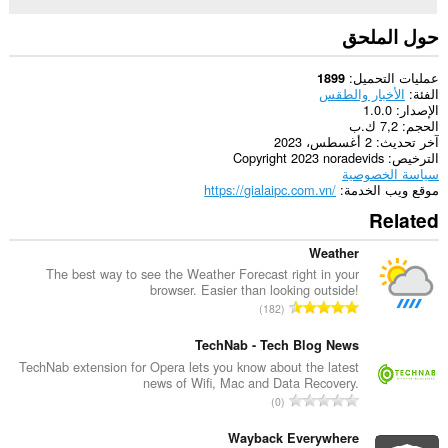
حول الملحق
عمليات التحميل
1899
الفئة
الأخبار والطقس
الإصدار
1.0.0
الحجم
7,2 ك.ب
آخر تحديث
2 أغسطس، 2023
الترخيص
Copyright 2023 noradevids
سياسة الخصوصية
موقع ويب الخدمة
https://gialaipc.com.vn/
Related
Weather
The best way to see the Weather Forecast right in your
browser. Easier than looking outside!
ا
182
ل
ع
TechNab - Tech Blog News
د
TechNab extension for Opera lets you know about the latest
news of Wifi, Mac and Data Recovery.
د
ا
0
ا
ل
ل
ع
Wayback Everywhere
إ