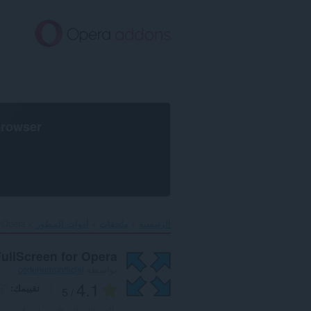
خطٍّ
لى
لمحتوى
لرئيسي
browser
الرئيسية
ملحقات
أدوات المطور
 Opera‎
FullScreen for Opera
بواسطة
codehemuofficial
4.1
تقييمك
/ 5
العدد الإجمالي للتقييمات:
4