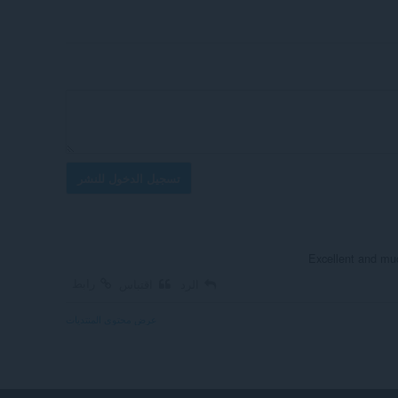
تسجيل الدخول للنشر
Excellent and muc
رابط
الرد
اقتباس
عرض محتوى المنتديات