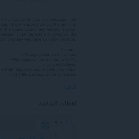
 This allows you to view your webpage more
ming. This extension gives you the option to
en the source code of any website. You can
tension is that this extension gives you the
u can view any web page with dark mode on.
Features
+ Web page can be full screen.
+ Web pages can be zoomed to 500%.
+ Dark mode layer.
+ Print, duplicate, source code view option
+ Very lite and easy to use Extension.
أذونات
يستطيع
لقطات الشاشة
هذا
الملحق
الوصول
إلى
بياناتك
على
كل