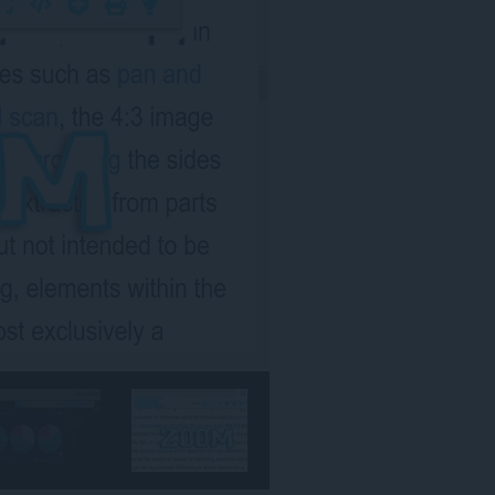
مواقع
الويب.
يستطيع
هذا
الملحق
الوصول
إلى
علامات
تبويبك
ونشاط
تصفحك.