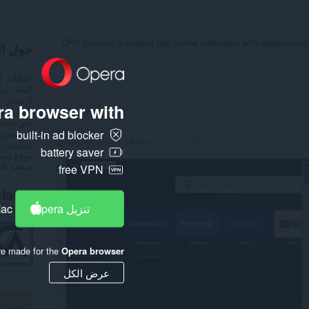
CPS Counter is clicking test online unblocked with leaderboard
حول ا
عمليات ا
الفئة
إمك
الإصدار
0
a browser with:
الحجم
0,6
آخر تحدي
الترخيص
built-in ad blocker
سياسة ا
battery saver
موقع ويب
صفحة ال
free VPN
lated
تنزيل Opera
Mac
re made for the
Opera browser
عرض الكل