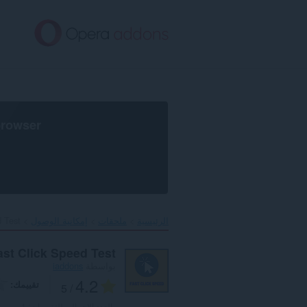
خطٍّ
لى
لمحتوى
لرئيسي
browser
الرئيسية
ملحقات
إمكانية الوصول
 Test‎
ast Click Speed Test
بواسطة
iaddons
4.2
تقييمك
/ 5
العدد الإجمالي للتقييمات:
1