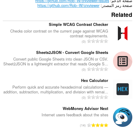
صفحة الدعم
https://github.com/Rob--W/crxviewer/issues
صفحة رمز المصدر
https://github.com/Rob--W/crxviewer
Related
Simple WCAG Contrast Checker
Checks color contrast on the current page against WCAG
contrast requirements.
ا
0
ل
ع
Sheets2JSON - Convert Google Sheets
د
Convert public Google Sheets into clean JSON or CSV.
Sheet2JSON is a lightweight extractor that reads Google S...
د
ا
0
ا
ل
ل
ع
Hex Calculator
إ
د
Perform quick and accurate hexadecimal calculations —
ج
addition, subtraction, multiplication, and division with remai...
د
م
ا
0
ا
ا
ل
ل
ل
ع
WebMoney Advisor Next
إ
ي
د
Internet users feedback about the sites
ج
ل
د
م
ا
ل
14
ا
ا
ل
ت
ل