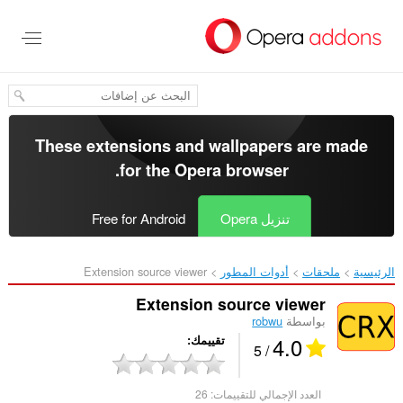
خطٍّ
لى
لمحتوى
لرئيسي
These extensions and wallpapers are made
.
for the
Opera browser
تنزيل Opera
Free for Android
الرئيسية
ملحقات
أدوات المطور
Extension source viewer‎
Extension source viewer
بواسطة
robwu
4.0
تقييمك
/ 5
العدد الإجمالي للتقييمات:
26