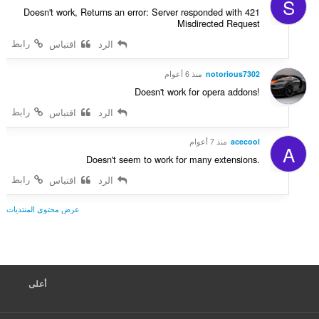
S
ا
Doesn't work, Returns an error: Server responded with 421
ت
Misdirected Request
:
رابط
الرد
اقتباس
notorious7302
منذ 6 أعوام
Doesn't work for opera addons!
رابط
الرد
اقتباس
acecool
منذ 7 أعوام
A
Doesn't seem to work for many extensions.
رابط
الرد
اقتباس
عرض محتوى المنتديات
أعلى
F