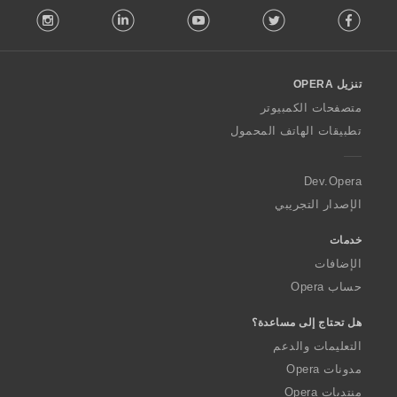
stagram
LinkedIn
Youtube
Twitter
Facebook
o
l
l
o
تنزيل OPERA
w
O
متصفحات الكمبيوتر
p
تطبيقات الهاتف المحمول
e
r
a
Dev.Opera
الإصدار التجريبي
خدمات
الإضافات
حساب Opera
هل تحتاج إلى مساعدة؟
التعليمات والدعم
مدونات Opera
منتديات Opera