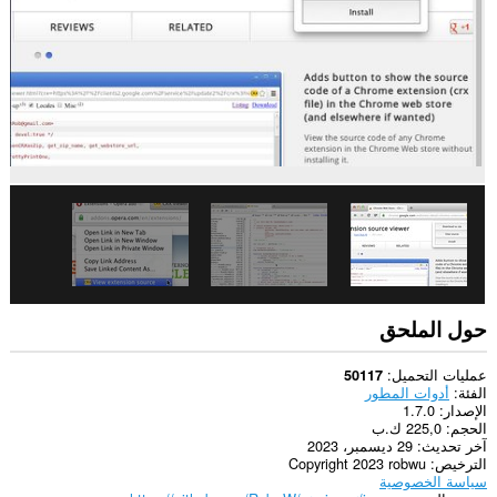
يستطيع
هذا
الملحق
الوصول
إلى
بياناتك
على
بعض
مواقع
الويب.
يستطيع
هذا
الملحق
الوصول
إلى
علامات
تبويبك
حول الملحق
ونشاط
تصفحك.
عمليات التحميل
50117
الفئة
أدوات المطور
الإصدار
1.7.0
الحجم
225,0 ك.ب
آخر تحديث
29 ديسمبر، 2023
الترخيص
Copyright 2023 robwu
سياسة الخصوصية