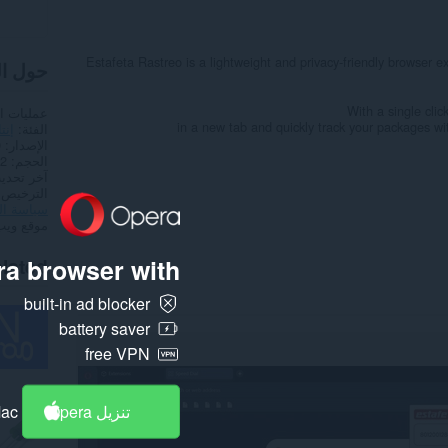
Estafeta Rastreo is a lightweight and privacy-friendly browser e
حول ا
With a single clic
عمليات ا
in a new tab and quickly track your packages wi
الفئة
إنت
الإصدار
0
الحجم
3,2
آخر تحدي
الترخيص
سياسة ا
موقع ويب
lated
a browser with:
built-in ad blocker
battery saver
free VPN
تنزيل Opera
Mac