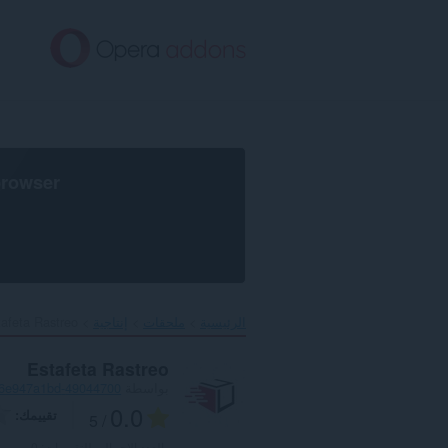
خطٍّ
لى
لمحتوى
لرئيسي
browser
الرئيسية
ملحقات
إنتاجية
afeta Rastreo‎
Estafeta Rastreo
بواسطة
49044700-8a86-4a77-a792-5d46e947a1bd
0.0
تقييمك
/ 5
العدد الإجمالي للتقييمات:
0