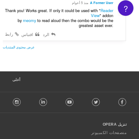
ا
A Former User
منذ 5 أعوام
?
ت
Thank you! Works great. If only it could be used with "
Reader
:
View
" addon
by
rneomy
to read aloud then the combo would be the
greatest asset ever.
رابط
الرد
اقتباس
عرض محتوى المنتديات
أعلى
F
stagram
LinkedIn
Youtube
Twitter
Facebook
o
l
l
o
تنزيل OPERA
w
O
متصفحات الكمبيوتر
p