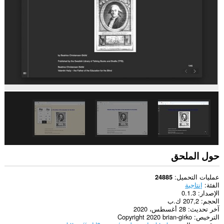
This
extension
can
create
rich
notifications
and
display
them
to
you
in
the
system
tray.
حول الملحق
عمليات التحميل
24885
الفئة
إنتاجية
الإصدار
0.1.3
الحجم
207,2 ك.ب
آخر تحديث
28 أغسطس، 2020
الترخيص
Copyright 2020 brian-girko