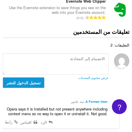
ع
Evernote Web Clipper
ق
إ
ي
د
ي
Use the Evernote extension to save things you see on the
ج
ل
web into your Evernote account.
د
ي
م
ا
ل
610
ا
م
ا
ل
ت
ل
ا
ل
ع
ق
تعليقات من المستخدمين
إ
ت
ي
د
ي
ج
:
ل
د
ي
م
ل
التعليقات: 2
ا
م
ا
ت
ل
ا
ل
ق
إ
ت
ي
ي
ج
:
ل
ي
م
ل
م
ا
ت
عرض محتوى المنتديات
ا
ل
تسجيل الدخول للنشر
ق
ت
ي
ي
:
ل
ي
ل
م
A Former User
منذ عامين
?
ت
ا
Opera says it is Installed but not present anywhere including
ق
ت
context menu so no way to open it or uninstall it. Not good.
ي
:
رابط
الرد
اقتباس
ي
م