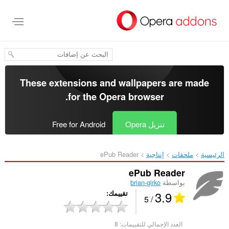
خطٍّ
لى
لمحتوى
لرئيسي
These extensions and wallpapers are made
.
for the
Opera browser
تنزيل Opera
Free for Android
الرئيسية
ملحقات
إنتاجية
ePub Reader‎
ePub Reader
بواسطة
brian-girko
3.9
تقييمك
/ 5
العدد الإجمالي للتقييمات:
8