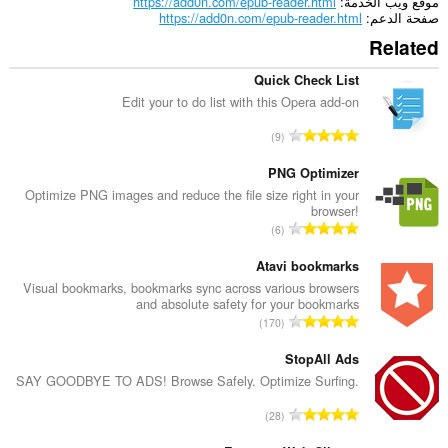
موقع ويب الخدمة
https://add0n.com/epub-reader.html
صفحة الدعم
https://add0n.com/epub-reader.html
Related
Quick Check List
Edit your to do list with this Opera add-on
ا
9
ل
ع
PNG Optimizer
د
Optimize PNG images and reduce the file size right in your
browser!
د
ا
6
ا
ل
ل
ع
Atavi bookmarks
إ
د
Visual bookmarks, bookmarks sync across various browsers
ج
and absolute safety for your bookmarks
د
م
ا
170
ا
ا
ل
ل
ل
ع
StopAll Ads
إ
ي
د
SAY GOODBYE TO ADS! Browse Safely. Optimize Surfing.
ج
ل
د
م
ا
ل
28
ا
ا
ل
ت
ل
ل