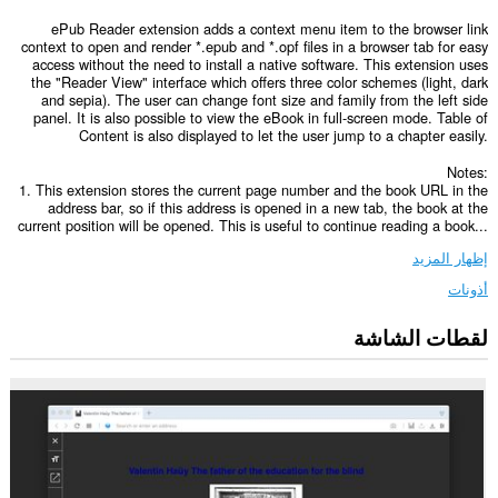
ePub Reader extension adds a context menu item to the browser link
context to open and render *.epub and *.opf files in a browser tab for easy
access without the need to install a native software. This extension uses
the "Reader View" interface which offers three color schemes (light, dark
and sepia). The user can change font size and family from the left side
panel. It is also possible to view the eBook in full-screen mode. Table of
Content is also displayed to let the user jump to a chapter easily.
Notes:
1. This extension stores the current page number and the book URL in the
address bar, so if this address is opened in a new tab, the book at the
current position will be opened. This is useful to continue reading a book...
إظهار المزيد
أذونات
لقطات الشاشة
يستطيع
هذا
الملحق
الوصول
إلى
بياناتك
على
كل
مواقع
الويب.