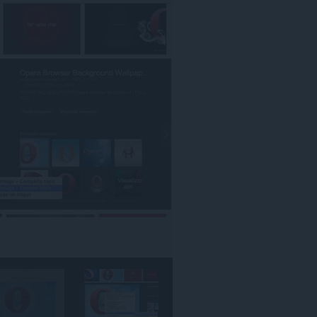
كل
مواقع
الويب.
يستطيع
هذا
الملحق
الوصول
إلى
علامات
تبويبك
ونشاط
تصفحك.