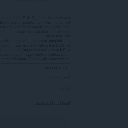
 photo editor Pixlr. With the pointer of your
hosen to manipulate, then from the context
 decide whether to import the photos using
the complete tool or that express.
Basics features:
ipulate Image with express or complete tool
age on Imgur end edit with online tool Pixlr
tem to share on Imgur.com and edit with Pixlr
e tools photo/image editor in context menu
f Image Metadata Viewer with context menu
====================================
Release 2.0.0...
إظهار المزيد
أذونات
يستطيع
لقطات الشاشة
هذا
الملحق
الوصول
إلى
بياناتك
على