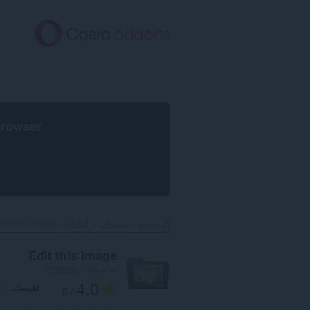
خطٍّ
لى
لمحتوى
لرئيسي
browser
الرئيسية
ملحقات
إنتاجية
dit this Image‎
Edit this Image
بواسطة
ulmdesign
4.0
تقييمك
/ 5
العدد الإجمالي للتقييمات:
7