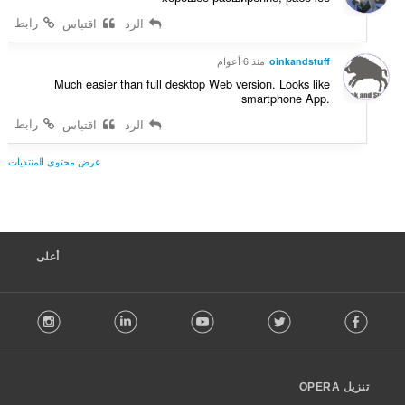
ق
ت
ي
رابط
الرد
اقتباس
:
ي
م
oinkandstuff
منذ 6 أعوام
ا
Much easier than full desktop Web version. Looks like
ت
smartphone App.
:
رابط
الرد
اقتباس
عرض محتوى المنتديات
أعلى
F
stagram
LinkedIn
Youtube
Twitter
Facebook
o
l
l
o
تنزيل OPERA
w