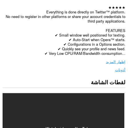
★★★★★
Everything is done directly on Twitter™ platform.
No need to register in other platforms or share your account credentials to
third party applications.
FEATURES
✔ Small window well positioned for texting.
✔ Auto-Start when Opera™ starts.
✔ Configurations in a Options section.
✔ Quickly see your profile and news feed.
✔ Very Low CPU/RAM/Bandwidth consumption...
إظهار المزيد
أذونات
لقطات الشاشة
يستطيع
هذا
الملحق
الوصول
إلى
بياناتك
على
كل
مواقع
الويب.