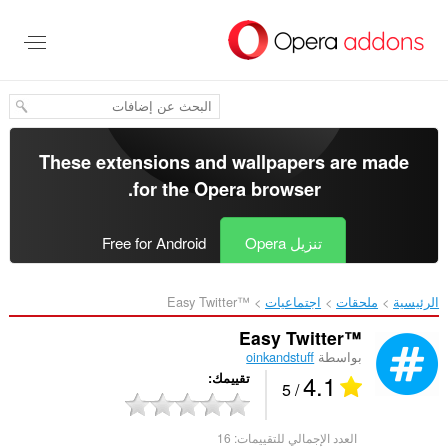
خطٍّ
لى
لمحتوى
لرئيسي
These extensions and wallpapers are made
.
for the
Opera browser
تنزيل Opera
Free for Android
الرئيسية
ملحقات
اجتماعيات
Easy Twitter™‎
Easy Twitter™
بواسطة
oinkandstuff
4.1
تقييمك
/ 5
العدد الإجمالي للتقييمات:
16