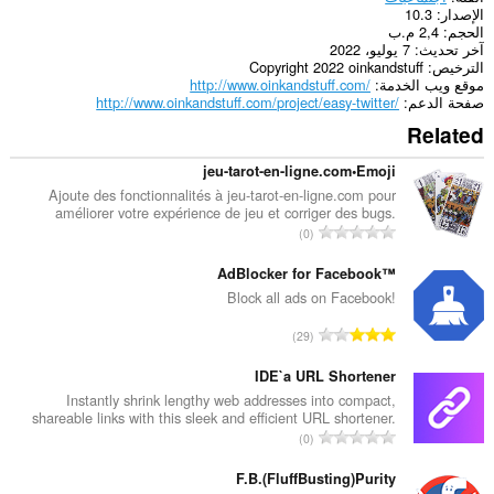
الإصدار
10.3
extension
الحجم
2,4 م.ب
can
آخر تحديث
7 يوليو، 2022
store
الترخيص
Copyright 2022 oinkandstuff
an
موقع ويب الخدمة
http://www.oinkandstuff.com/
unlimited
صفحة الدعم
http://www.oinkandstuff.com/project/easy-twitter/
amount
of
Related
client-
side
jeu-tarot-en-ligne.com•Emoji
data.
Ajoute des fonctionnalités à jeu-tarot-en-ligne.com pour
améliorer votre expérience de jeu et corriger des bugs.
ا
0
ل
ع
AdBlocker for Facebook™
د
Block all ads on Facebook!
د
ا
29
ا
ل
ل
ع
IDE`a URL Shortener
إ
د
Instantly shrink lengthy web addresses into compact,
ج
shareable links with this sleek and efficient URL shortener.
د
م
ا
0
ا
ا
ل
ل
ل
ع
F.B.(FluffBusting)Purity
إ