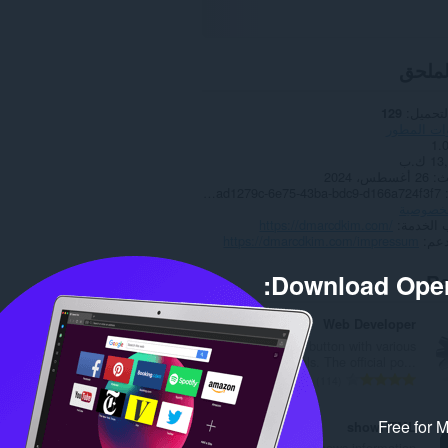
لملحق
لتحميل
129
ات المطور
1.
1 ك.ب
ث
26 أغسطس، 2024
Copyright 2024 cad1279c-6e75-43ba-bdc9-d166a724f3f7
لخصوصية
 الخدمة
https://dmarcdkim.com/
دعم
https://dmarcdkim.com/impressum
Download Oper
Re
Web Developer
Adds a toolbar button with various
web developer tools. The official po...
ا
114
ل
ع
Free for 
showHTML
د
This extension shows information