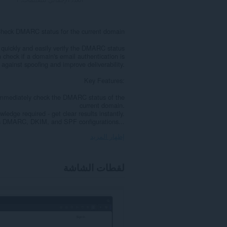
heck DMARC status for the current domain
uickly and easily verify the DMARC status
 check if a domain's email authentication is
 against spoofing and improve deliverability.
Key Features:
o immediately check the DMARC status of the
current domain.
wledge required - get clear results instantly.
s DMARC, DKIM, and SPF configurations...
إظهار المزيد
لقطات الشاشة