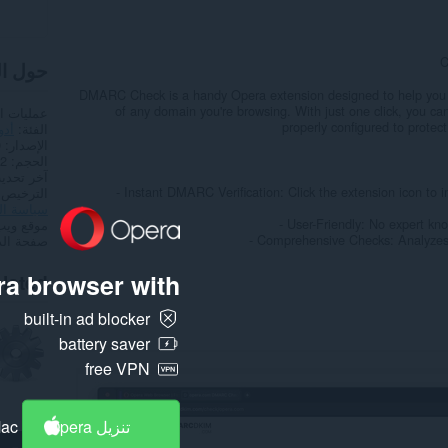
C
حول ا
DMARC Check is a handy Opera extension designed to help you q
of any domain you're browsing. With just one click, you can
عمليات ا
properly configured to protect
الفئة
أدو
الإصدار
0
الحجم
3,2
آخر تحدي
- Instant DMARC Verification: Click the extension icon t
الترخيص
سياسة ا
- User-Friendly: No expert kno
موقع ويب
- Comprehensive Checks: Analyze
صفحة ال
a browser with:
lated
built-in ad blocker
battery saver
free VPN
تنزيل Opera
Mac