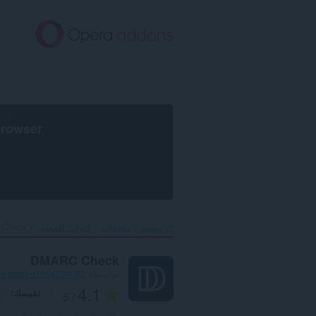
خطٍّ
لى
لمحتوى
لرئيسي
browser
الرئيسية
ملحقات
أدوات المطور
Check‎
DMARC Check
بواسطة
a-bdc9-d166a724f3f7
4.1
تقييمك
/ 5
العدد الإجمالي للتقييمات:
1