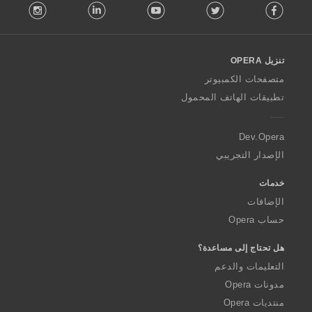
stagram
LinkedIn
Youtube
Twitter
Facebook
o
l
l
o
تنزيل OPERA
w
O
متصفحات الكمبيوتر
p
تطبيقات الهاتف المحمول
e
r
a
Dev.Opera
الإصدار التجريبي
خدمات
الإضافات
حساب Opera
هل تحتاج إلى مساعدة؟
التعليمات والدعم
مدونات Opera
منتديات Opera