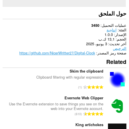
حول الملحق
عمليات التحميل
3450
الفئة
إنتاجية
الإصدار
1.0.0
الحجم
13,1 ك.ب
آخر تحديث
3 يونيو، 2025
الترخيص
صفحة رمز المصدر
https://github.com/NicerWritter27/Digital-Clock
Related
Skim the clipboard
Clipboard filtering with regular expression
ا
1
ل
ع
Evernote Web Clipper
د
Use the Evernote extension to save things you see on the
web into your Evernote account.
د
ا
610
ا
ل
ل
ع
King artichokes
إ