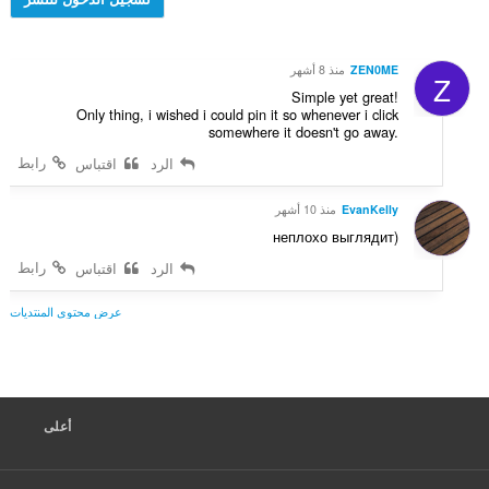
ق
ت
ي
ي
:
ل
ي
ل
م
ZEN0ME
منذ 8 أشهر
Z
ت
ا
Simple yet great!
ق
ت
Only thing, i wished i could pin it so whenever i click
ي
somewhere it doesn't go away.
:
ي
رابط
الرد
اقتباس
م
ا
EvanKelly
منذ 10 أشهر
ت
:
неплохо выглядит)
رابط
الرد
اقتباس
عرض محتوى المنتديات
أعلى
F