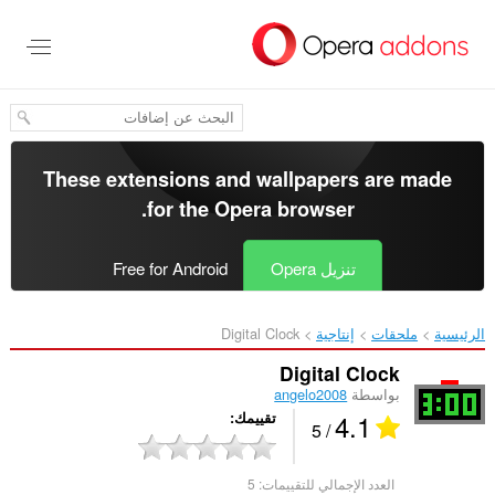
خطٍّ
لى
لمحتوى
لرئيسي
These extensions and wallpapers are made
.
for the
Opera browser
تنزيل Opera
Free for Android
الرئيسية
ملحقات
إنتاجية
Digital Clock‎
Digital Clock
بواسطة
angelo2008
4.1
تقييمك
/ 5
العدد الإجمالي للتقييمات:
5