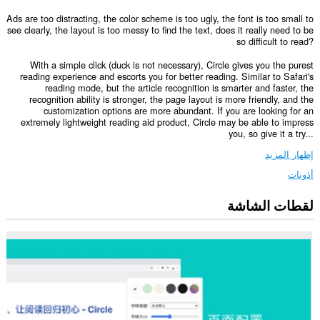
Ads are too distracting, the color scheme is too ugly, the font is too small to
see clearly, the layout is too messy to find the text, does it really need to be
so difficult to read?
With a simple click (duck is not necessary), Circle gives you the purest
reading experience and escorts you for better reading. Similar to Safari's
reading mode, but the article recognition is smarter and faster, the
recognition ability is stronger, the page layout is more friendly, and the
customization options are more abundant. If you are looking for an
extremely lightweight reading aid product, Circle may be able to impress
you, so give it a try...
إظهار المزيد
أذونات
لقطات الشاشة
يستطيع
هذا
الملحق
الوصول
إلى
بياناتك
على
كل
مواقع
الويب.