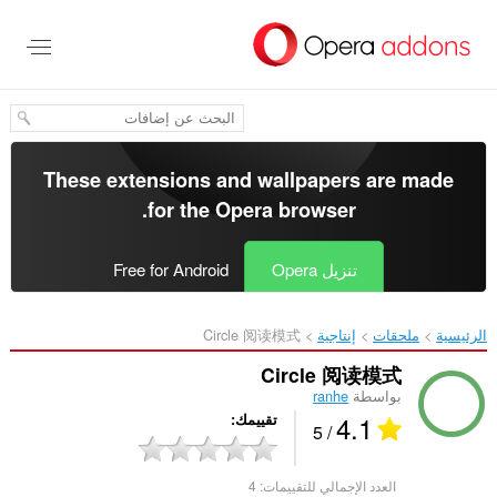
خطٍّ
لى
لمحتوى
لرئيسي
These extensions and wallpapers are made
.
for the
Opera browser
تنزيل Opera
Free for Android
الرئيسية
ملحقات
إنتاجية
Circle 阅读模式‎
Circle 阅读模式
بواسطة
ranhe
4.1
تقييمك
/ 5
العدد الإجمالي للتقييمات:
4