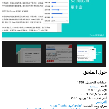
يستطيع
هذا
الملحق
الوصول
إلى
بياناتك
على
بعض
مواقع
الويب.
حول الملحق
عمليات التحميل
1768
الفئة
إنتاجية
الإصدار
2.0.0
الحجم
778,5 ك.ب
آخر تحديث
14 يوليو، 2021
الترخيص
موقع ويب الخدمة
https://ranhe.xyz/circle/