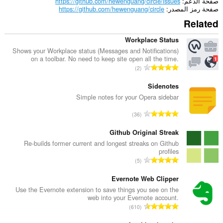
صفحة الدعم
https://github.com/hewenguang/circle/issues
صفحة رمز المصدر
https://github.com/hewenguang/circle
Related
Workplace Status
Shows your Workplace status (Messages and Notifications)
on a toolbar. No need to keep site open all the time.
ا
2
ل
ع
Sidenotes
د
Simple notes for your Opera sidebar
د
ا
36
ا
ل
ل
ع
Github Original Streak
إ
د
Re-builds former current and longest streaks on Github
ج
profiles
د
م
ا
5
ا
ا
ل
ل
ل
ع
Evernote Web Clipper
إ
ي
د
Use the Evernote extension to save things you see on the
ج
ل
web into your Evernote account.
د
م
ا
ل
610
ا
ا
ل
ت
ل
ل