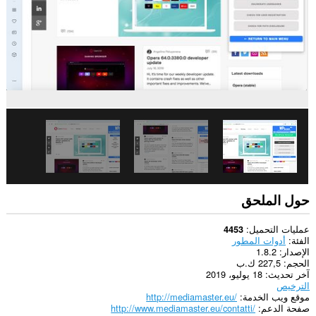
يستطيع
هذا
الملحق
الوصول
إلى
علامات
تبويبك
ونشاط
تصفحك.
حول الملحق
عمليات التحميل
4453
الفئة
أدوات المطور
الإصدار
1.8.2
الحجم
227,5 ك.ب
آخر تحديث
18 يوليو، 2019
الترخيص
موقع ويب الخدمة
http://mediamaster.eu/
صفحة الدعم
http://www.mediamaster.eu/contatti/