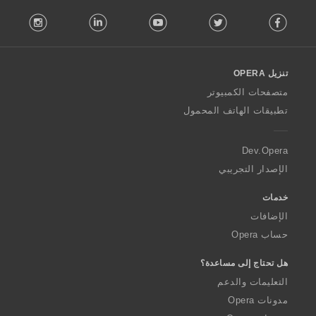
ت
F
:
stagram
LinkedIn
Youtube
Twitter
Facebook
o
l
l
o
تنزيل OPERA
w
O
متصفحات الكمبيوتر
p
تطبيقات الهاتف المحمول
e
r
a
Dev.Opera
الإصدار التجريبي
خدمات
الإضافات
حساب Opera
هل تحتاج إلى مساعدة؟
التعليمات والدعم
مدونات Opera