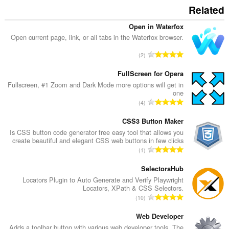
Related
Open in Waterfox
Open current page, link, or all tabs in the Waterfox browser.
ا
2
ل
ع
FullScreen for Opera
د
Fullscreen, #1 Zoom and Dark Mode more options will get in
one
د
ا
4
ا
ل
ل
ع
CSS3 Button Maker
إ
د
Is CSS button code generator free easy tool that allows you
ج
create beautiful and elegant CSS web buttons in few clicks
د
م
ا
1
ا
ا
ل
ل
ل
ع
SelectorsHub
إ
ي
د
Locators Plugin to Auto Generate and Verify Playwright
ج
ل
Locators, XPath & CSS Selectors.
د
م
ا
ل
10
ا
ا
ل
ت
ل
ل
ع
Web Developer
ق
إ
ي
د
ي
Adds a toolbar button with various web developer tools. The