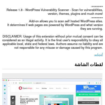
=======
Release 1.8 - WordPress Vulnerability Scanner - Scan for vulnerabilities,
version, themes, plugins and much more!
=======
Add-on allows you to scan self hosted WordPress sites.
It determines if web pages are powered by WordPress and what version
they are running.
DISCLAIMER: Usage of this extension without prior mutual consent can be
considered as an illegal activity. It is the final user's responsibility to obey all
applicable local, state and federal laws. Authors assume no liability and are
not responsible for any misuse or damage caused by this program.
أذونات
لقطات الشاشة
يستطيع
هذا
الملحق
الوصول
إلى
بياناتك
على
كل
مواقع
الويب.