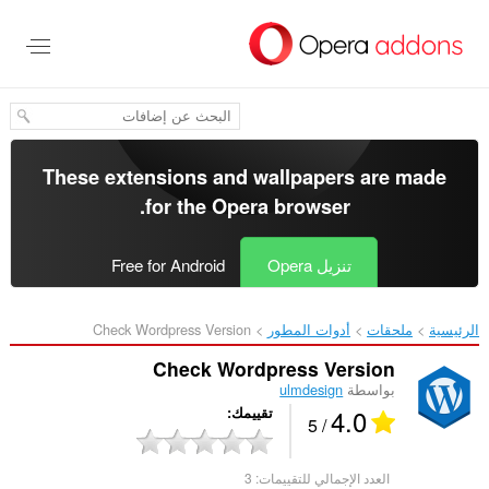
خطٍّ
لى
لمحتوى
لرئيسي
These extensions and wallpapers are made
.
for the
Opera browser
تنزيل Opera
Free for Android
الرئيسية
ملحقات
أدوات المطور
Check Wordpress Version‎
Check Wordpress Version
بواسطة
ulmdesign
4.0
تقييمك
/ 5
العدد الإجمالي للتقييمات:
3