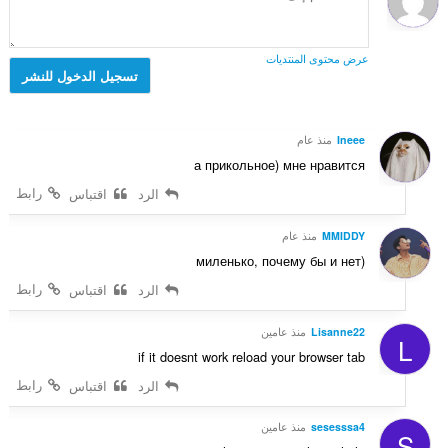
ي
ج
:
ل
ي
م
ل
م
ا
ت
عرض محتوى المنتديات
ا
ل
تسجيل الدخول للنشر
ق
ت
ي
ي
:
ل
ي
ل
م
Ineee
منذ عام
ت
ا
а прикольное) мне нравится
ق
ت
ي
رابط
الرد
اقتباس
:
ي
م
MMIDDY
منذ عام
ا
миленько, почему бы и нет)
ت
رابط
الرد
اقتباس
:
Lisanne22
منذ عامين
L
if it doesnt work reload your browser tab
رابط
الرد
اقتباس
sesesssa4
منذ عامين
S