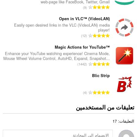
web-page like FaceBook, Twitter, Gmail
د
ا
9
ا
ل
ل
ع
Open in VLC™ (VideoLAN)
إ
د
Easily open desired links in the VLC (VideoLAN) media
ج
player!
د
م
ا
12
ا
ا
ل
ل
ل
ع
Magic Actions for YouTube™
إ
ي
د
Enhance your YouTube watching experience! Cinema Mode,
ج
ل
Mouse Wheel Volume Control, AutoHD, Expand, Snapshot...
د
م
ا
ل
1442
ا
ا
ل
ت
ل
ل
ع
Blic Strip
ق
إ
ي
د
ي
ج
ل
د
ي
م
ا
ل
4
ا
م
ا
ل
ت
ل
ا
ل
ع
ق
تعليقات من المستخدمين
إ
ت
ي
د
ي
ج
:
ل
د
ي
م
ل
التعليقات: 17
ا
م
ا
ت
ل
ا
ل
ق
إ
ت
ي