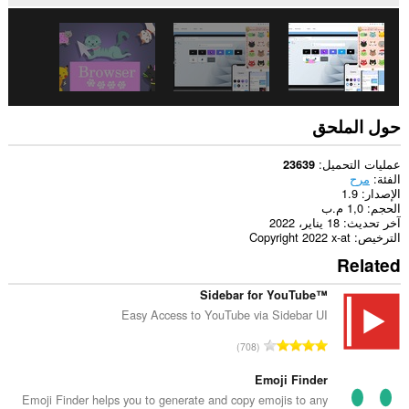
حول الملحق
عمليات التحميل
23639
الفئة
مرح
الإصدار
1.9
الحجم
1,0 م.ب
آخر تحديث
18 يناير، 2022
الترخيص
Copyright 2022 x-at
Related
Sidebar for YouTube™
Easy Access to YouTube via Sidebar UI
ا
708
ل
ع
Emoji Finder
د
Emoji Finder helps you to generate and copy emojis to any