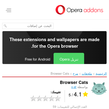
خطٍّ
لى
لمحتوى
لرئيسي
These extensions and wallpapers are made
.
for the
Opera browser
تنزيل Opera
Free for Android
الرئيسية
ملحقات
مرح
Browser Cats‎
Browser Cats
بواسطة
x-at
4.1
تقييمك
/ 5
العدد الإجمالي للتقييمات:
59