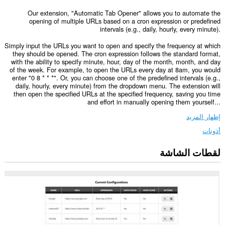
Our extension, "Automatic Tab Opener" allows you to automate the
opening of multiple URLs based on a cron expression or predefined
intervals (e.g., daily, hourly, every minute).
Simply input the URLs you want to open and specify the frequency at which
they should be opened. The cron expression follows the standard format,
with the ability to specify minute, hour, day of the month, month, and day
of the week. For example, to open the URLs every day at 8am, you would
enter "0 8 * * *". Or, you can choose one of the predefined intervals (e.g.,
daily, hourly, every minute) from the dropdown menu. The extension will
then open the specified URLs at the specified frequency, saving you time
and effort in manually opening them yourself...
إظهار المزيد
أذونات
لقطات الشاشة
يستطيع
هذا
الملحق
الوصول
إلى
علامات
تبويبك
ونشاط
تصفحك.