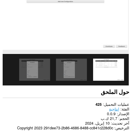
حول الملحق
عمليات التحميل
425
الفئة
إنتاجية
الإصدار
0.0.9
الحجم
21,7 ك.ب
آخر تحديث
10 إبريل، 2024
الترخيص
Copyright 2023 291dee73-2b86-4686-8488-cc841c228d0c