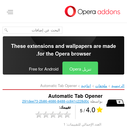
خطٍّ
لى
لمحتوى
لرئيسي
These extensions and wallpapers are made
.
for the
Opera browser
تنزيل Opera
Free for Android
الرئيسية
ملحقات
إنتاجية
Automatic Tab Opener‎
Automatic Tab Opener
بواسطة
291dee73-2b86-4686-8488-cc841c228d0c
4.0
تقييمك
/ 5
العدد الإجمالي للتقييمات:
1