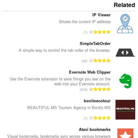
Related
IP Viewer
Shows the current IP address
ا
1
ل
ع
SimpleTabOrder
د
A simple way to control the tab order of the browser.
د
ا
40
ا
ل
ل
ع
Evernote Web Clipper
إ
د
Use the Evernote extension to save things you see on the
ج
web into your Evernote account.
د
م
ا
610
ا
ا
ل
ل
ل
ع
bonitoecotour
إ
ي
د
BEAUTIFUL MS Tourism Agency in Bonito MS
ج
ل
د
م
ا
ل
1
ا
ا
ل
ت
ل
ل
ع
Atavi bookmarks
ق
إ
ي
د
ي
Visual bookmarks, bookmarks sync across various browsers