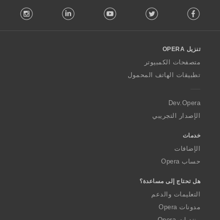
F
:
stagram
LinkedIn
Youtube
Twitter
Facebook
o
l
l
o
تنزيل OPERA
w
O
متصفحات الكمبيوتر
p
تطبيقات الهاتف المحمول
e
r
a
Dev.Opera
الإصدار التجريبي
خدمات
الإضافات
حساب Opera
هل تحتاج إلى مساعدة؟
التعليمات والدعم
مدونات Opera
منتديات Opera