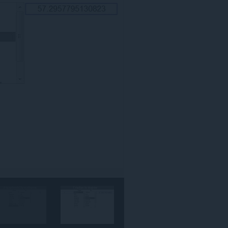
مواقع
الويب.
يستطيع
هذا
الملحق
الوصول
إلى
علامات
تبويبك
ونشاط
تصفحك.
This
extension
can
store
an
unlimited
amount
of
client-
side
data.