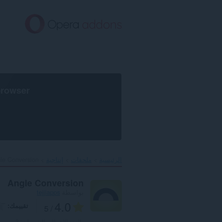
خطٍّ
لى
لمحتوى
لرئيسي
browser
الرئيسية
ملحقات
إنتاجية
le Conversion‎
Angle Conversion
بواسطة
tejjiapps
4.0
تقييمك
/ 5
العدد الإجمالي للتقييمات:
3