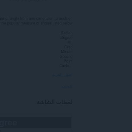
e of angle from one dimension to another.
he popular measure of angles listed below
Radian
Degree
Mil
Grad
Minute
Second
Point
Circle...
إظهار المزيد
أذونات
يستطيع
لقطات الشاشة
هذا
الملحق
الوصول
إلى
بياناتك
على
بعض