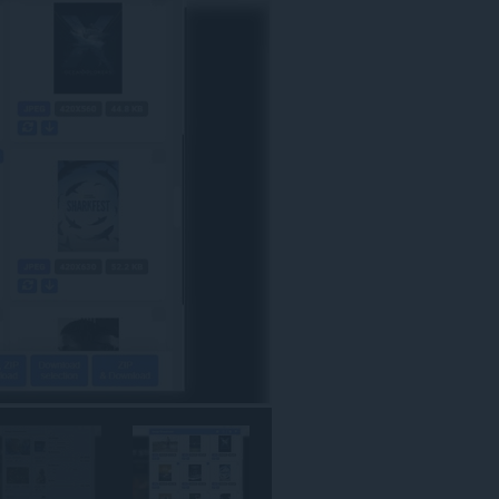
كل
مواقع
الويب.