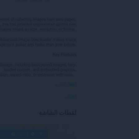
ocess of collecting images from web pages.
 this tool provides unparalleled control over
mages based on size, resolution, or format.
ns, Advanced Image Downloader makes image
gement easier and faster than ever before.
Key Features
ebpage, including background images, lazy-
loaded content, and embedded graphics.
ion, aspect ratio, or extension with ease...
إظهار المزيد
أذونات
يستطيع
لقطات الشاشة
هذا
الملحق
الوصول
إلى
بياناتك
على