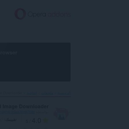
خطٍّ
لى
لمحتوى
لرئيسي
browser
الرئيسية
ملحقات
إنتاجية
e Downloader‎
 Image Downloader
بواسطة
2-9414-3daa36a9768c
4.0
تقييمك
/ 5
العدد الإجمالي للتقييمات:
1